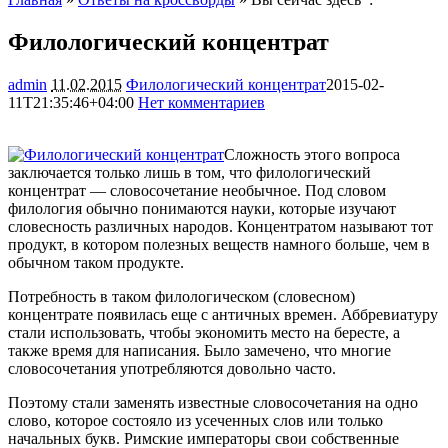
Филологический концентрат
admin
11.02.2015
Филологический концентрат
2015-02-
11T21:35:46+04:00
Нет комментариев
1911
Сложность этого вопроса
заключается только лишь в том, что филологический
концентрат — словосочетание необычное. Под словом
филология обычно понимаются науки, которые изучают
словесность различных народов. Концентратом называют тот
продукт, в котором полезных веществ намного
больше, чем в
обычном таком продукте.
Потребность в таком филологическом (словесном)
концентрате появилась еще с античных времен. Аббревиатуру
стали использовать, чтобы экономить место на бересте, а
также время для написания. Было замечено, что многие
словосочетания употребляются довольно часто.
Поэтому стали заменять известные словосочетания на одно
слово, которое состояло из усеченных слов или только
начальных букв. Римские императоры свои собственные