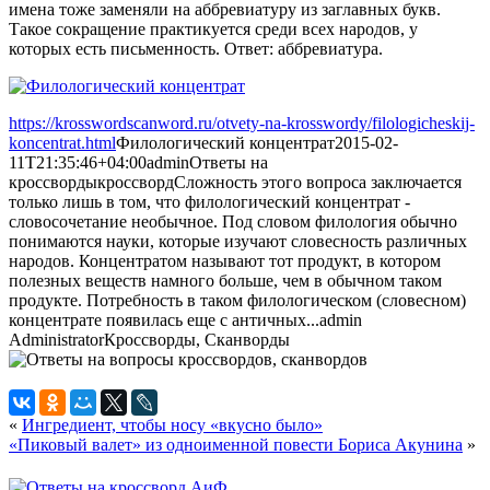
имена тоже заменяли на аббревиатуру из заглавных букв.
Такое сокращение практикуется среди всех народов, у
которых есть письменность. Ответ: аббревиатура.
https://krosswordscanword.ru/otvety-na-krosswordy/filologicheskij-
koncentrat.html
Филологический концентрат
2015-02-
11T21:35:46+04:00
admin
Ответы на
кроссворды
кроссворд
Сложность этого вопроса заключается
только лишь в том, что филологический концентрат -
словосочетание необычное. Под словом филология обычно
понимаются науки, которые изучают словесность различных
народов. Концентратом называют тот продукт, в котором
полезных веществ намного больше, чем в обычном таком
продукте. Потребность в таком филологическом (словесном)
концентрате появилась еще с античных...
admin
Administrator
Кроссворды, Сканворды
«
Ингредиент, чтобы носу «вкусно было»
«Пиковый валет» из одноименной повести Бориса Акунина
»