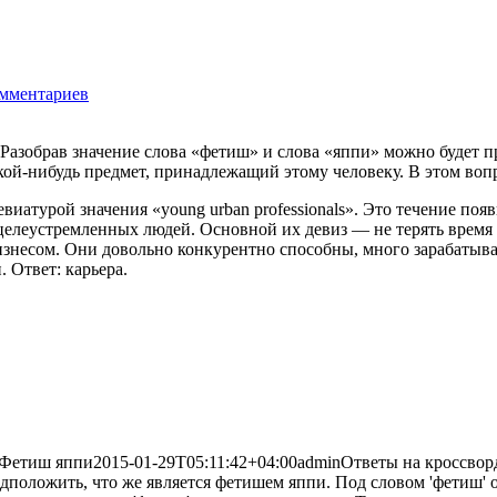
омментариев
1792
 Разобрав значение слова «фетиш» и слова «яппи» можно будет 
кой-нибудь предмет, принадлежащий этому человеку. В этом воп
ревиатурой значения «young urban professionals». Это течение п
елеустремленных людей. Основной их девиз — не терять время зр
изнесом. Они довольно конкурентно способны, много зарабатыва
 Ответ: карьера.
Фетиш яппи
2015-01-29T05:11:42+04:00
admin
Ответы на кроссво
редположить, что же является фетишем яппи. Под словом 'фетиш'