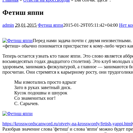
Фетиш яппи
admin
29.01.2015
Фетиш яппи
2015-01-29T05:11:42+04:00
Нет к
Перед нами задача почти с двумя неизвестными.
«фетиш» обычно понимается пристрастие к кому-либо через ка
Теперь остается узнать кто такие яппи. Это слово является абб
восьмидесятых годах двадцатого столетия). Это клуб молодых ц
здоровьем, занимаясь физкультурой, а главное — занимаются б
просчитан. Они стремятся к карьерному росту, они трудоголики.
Мы измотались просто вдрызг
Зато в руках заветный диск.
Кусок подошвы и шнурок
Со знаменитых ног!
С. Сарычев.
https://krosswordscanword.ru/otvety-na-krosswordy/fetish-yappi.html
Разобрав значение слова 'фетиш' и слова 'яппи' можно будет п