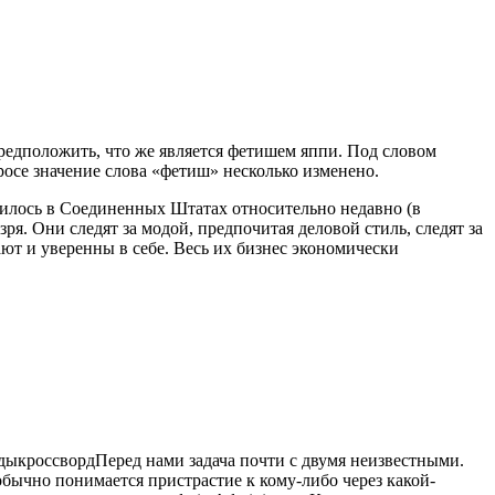
предположить, что же является фетишем яппи. Под словом
росе значение
слова «фетиш» несколько изменено.
оявилось в Соединенных Штатах относительно недавно (в
я. Они следят за модой, предпочитая деловой стиль, следят за
ют и уверенны в себе. Весь их бизнес экономически
рды
кроссворд
Перед нами задача почти с двумя неизвестными.
 обычно понимается пристрастие к кому-либо через какой-