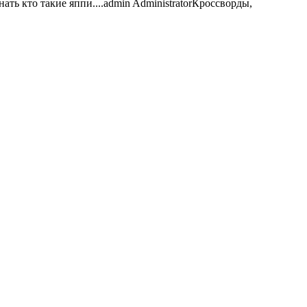
ать кто такие яппи....
admin
Administrator
Кроссворды,