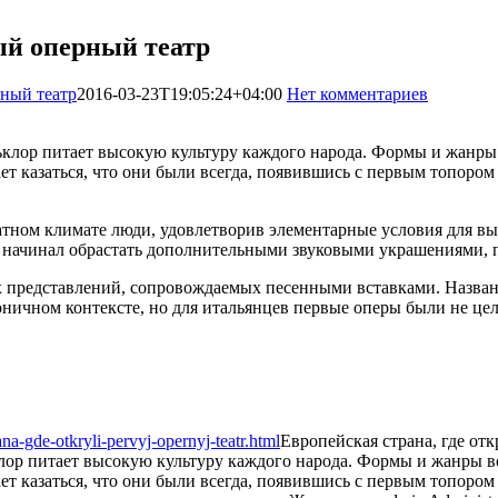
ый оперный театр
рный театр
2016-03-23T19:05:24+04:00
Нет комментариев
1553
клор питает высокую культуру каждого народа. Формы и жанры 
т казаться, что они были всегда, появившись с первым топором 
атном климате люди, удовлетворив элементарные условия для в
начинал обрастать дополнительными звуковыми украшениями, по
 представлений, сопровождаемых песенными вставками. Названи
роничном контексте, но для итальянцев первые оперы были не 
a-gde-otkryli-pervyj-opernyj-teatr.html
Европейская страна, где от
ор питает высокую культуру каждого народа. Формы и жанры во
т казаться, что они были всегда, появившись с первым топором