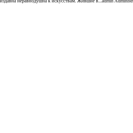
издавна неравнодушна к искусствам. Жившие в...
admin
Administr