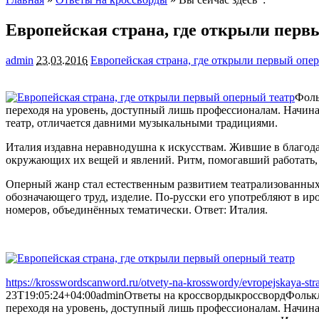
Европейская страна, где открыли перв
admin
23.03.2016
Европейская страна, где открыли первый опе
Фоль
переходя на уровень, доступный лишь профессионалам. Начинае
театр, отличается давними музыкальными традициями.
Италия издавна неравнодушна к искусствам. Жившие в благод
окружающих их вещей и явлений. Ритм, помогавший работать, 
Оперный жанр стал естественным развитием театрализованных
обозначающего труд, изделие. По-русски его употребляют в и
номеров, объединённых тематически. Ответ: Италия.
https://krosswordscanword.ru/otvety-na-krosswordy/evropejskaya-stran
23T19:05:24+04:00
admin
Ответы на кроссворды
кроссворд
Фолькл
переходя на уровень, доступный лишь профессионалам. Начинае