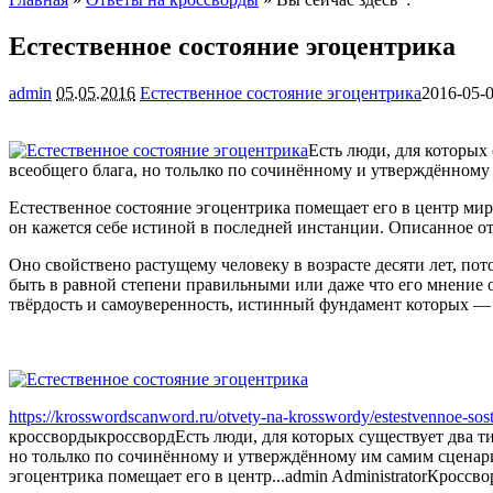
Естественное состояние эгоцентрика
admin
05.05.2016
Естественное состояние эгоцентрика
2016-05-
Есть люди, для которых
всеобщего блага, но тольлко по сочинённому и утверждённом
Естественное состояние эгоцентрика помещает его в центр мир
он кажется себе истиной в последней инстанции. Описанное о
Оно свойствено растущему человеку в возрасте десяти лет, по
быть в равной степени правильными или даже что его мнение 
твёрдость и самоуверенность, истинный фундамент которых — 
https://krosswordscanword.ru/otvety-na-krosswordy/estestvennoe-sos
кроссворды
кроссворд
Есть люди, для которых существует два т
но тольлко по сочинённому и утверждённому им самим сценар
эгоцентрика помещает его в центр...
admin
Administrator
Кроссво