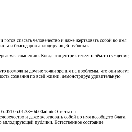
и готов спасать человечество и даже жертвовать собой во имя
атиста и благодарно аплодирующей
публики.
ергаемая сомнению. Когда эгоцентрик имеет о чём-то суждение,
 что возможны другие точки зрения на проблемы, что они могут
ость сознания по всей жизни, демонстрируя удивительную
05-05T05:01:38+04:00
admin
Ответы на
еловечество и даже жертвовать собой во имя всеобщего блага,
но аплодирующей публики. Естественное состояние