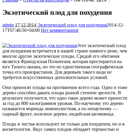
Экзотический плод для похудения
admin
17.12.2014
Экзотический плод для похудения
2014-12-
17T07:46:50+04:00
Нет комментариев
1836
Этот экзотический плод
для похудения встречается в нашей стране намного реже, чем
многие другие экзотические плоды. Средой его обитания
является Французская Полинезия, которая простирается на
юге Тихого океана, но это не единственная географическая
точка его произрастания. Для деревьев
такого вида не
требуется искусственных дополнительных условий.
Они приносят плоды на протяжении всего года. Одно и тоже
дерево способно давать плоды разной степени зрелости. В
результате получается, что одно такое дерево может принести
за год до 800 килограммов урожая. По-научному это дерево
называется моринда лимонолистная, а по ненаучному —
сырный фрукт, полезное дерево, индейская шелковица.
Плоды и листья используют не только для похудения, но и в
косметологии. Вкус самих плодов обладает терпкостью и