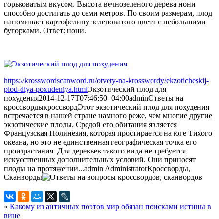
горьковатым вкусом. Высота вечнозеленого дерева нони
способно достигать до семи метров. По своим размерам, плод
напоминает картофелину зеленоватого цвета с небольшими
бугорками. Ответ: нони.
https://krosswordscanword.ru/otvety-na-krosswordy/ekzoticheskij-
plod-dlya-poxudeniya.html
Экзотический плод для
похудения
2014-12-17T07:46:50+04:00
admin
Ответы на
кроссворды
кроссворд
Этот экзотический плод для похудения
встречается в нашей стране намного реже, чем многие другие
экзотические плоды. Средой его обитания является
Французская Полинезия, которая простирается на юге Тихого
океана, но это не единственная географическая точка его
произрастания. Для деревьев такого вида не требуется
искусственных дополнительных условий. Они приносят
плоды на протяжении...
admin
Administrator
Кроссворды,
Сканворды
«
Какому из античных поэтов мир обязан поисками истины в
вине