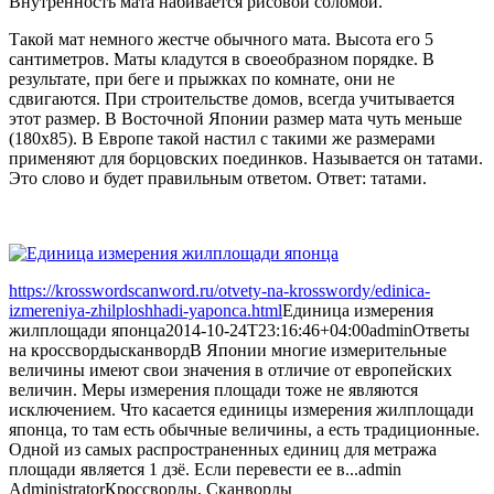
Внутренность мата набивается рисовой соломой.
Такой мат немного жестче обычного мата. Высота его 5
сантиметров. Маты кладутся в своеобразном порядке. В
результате, при беге и прыжках по комнате, они не
сдвигаются. При строительстве домов, всегда учитывается
этот размер. В Восточной Японии размер мата чуть меньше
(180х85). В Европе такой настил с такими же размерами
применяют для борцовских поединков. Называется он татами.
Это слово и будет правильным ответом. Ответ: татами.
https://krosswordscanword.ru/otvety-na-krosswordy/edinica-
izmereniya-zhilploshhadi-yaponca.html
Единица измерения
жилплощади японца
2014-10-24T23:16:46+04:00
admin
Ответы
на кроссворды
сканворд
В Японии многие измерительные
величины имеют свои значения в отличие от европейских
величин. Меры измерения площади тоже не являются
исключением. Что касается единицы измерения жилплощади
японца, то там есть обычные величины, а есть традиционные.
Одной из самых распространенных единиц для метража
площади является 1 дзё. Если перевести ее в...
admin
Administrator
Кроссворды, Сканворды