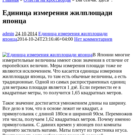
Единица измерения жилплощади
японца
admin
24.10.2014
Единица измерения жилплощади
японца
2014-10-24T23:16:46+04:00
Нет комментариев
3010
В Японии многие
измерительные величины имеют свои значения в отличие от
европейских величин. Меры измерения площади тоже не
являются исключением. Что касается единицы измерения
жилплощади японца, то там есть обычные величины, а есть
традиционные. Одной из самых распространенных единиц
для
метража площади является 1 дзё. Если перевести ее в
квадратные метры, то получится 1,65 квадратных метров.
Такое значение достигается умножением длины на ширину.
Все дело в том, что в основе лежит не квадрат, а
прямоугольник с длиной 180см и шириной 90см. Перемножив
эти числа, получаем 1,62 квадратных метров. Почему именно
прямоугольник. С давних времен у японцев пол комнаты
принято застилать матами. Маты плетут из тростника игуса.