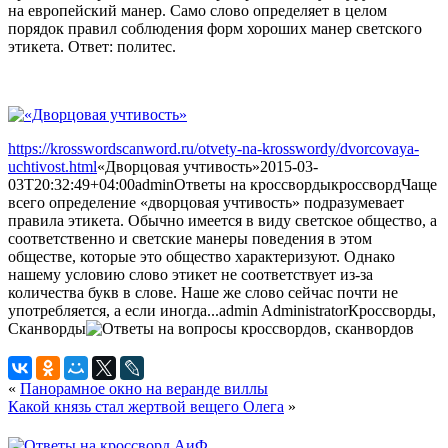
на европейский манер. Само слово определяет в целом
порядок правил соблюдения форм хороших манер светского
этикета. Ответ: политес.
https://krosswordscanword.ru/otvety-na-krosswordy/dvorcovaya-
uchtivost.html
«Дворцовая учтивость»
2015-03-
03T20:32:49+04:00
admin
Ответы на кроссворды
кроссворд
Чаще
всего определение «дворцовая учтивость» подразумевает
правила этикета. Обычно имеется в виду светское общество, а
соответственно и светские манеры поведения в этом
обществе, которые это общество характеризуют. Однако
нашему условию слово этикет не соответствует из-за
количества букв в слове. Наше же слово сейчас почти не
употребляется, а если иногда...
admin
Administrator
Кроссворды,
Сканворды
«
Панорамное окно на веранде виллы
Какой князь стал жертвой вещего Олега
»