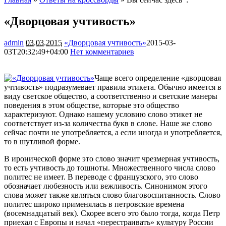
«Дворцовая учтивость»
admin
03.03.2015
«Дворцовая учтивость»
2015-03-
03T20:32:49+04:00
Нет комментариев
1721
Чаще всего определение «дворцовая
учтивость» подразумевает правила этикета. Обычно имеется в
виду светское общество, а соответственно и светские манеры
поведения в этом обществе, которые это общество
характеризуют. Однако нашему условию слово этикет не
соответствует из-за количества букв в
слове. Наше же слово
сейчас почти не употребляется, а если иногда и употребляется,
то в шутливой форме.
В иронической форме это слово значит чрезмерная учтивость,
то есть учтивость до тошноты. Множественного числа слово
политес не имеет. В переводе с французского, это слово
обозначает любезность или вежливость. Синонимом этого
слова может также являться слово благовоспитанность. Слово
политес широко применялась в петровские времена
(восемнадцатый век). Скорее всего это было тогда, когда Петр
приехал с Европы и начал «перестраивать» культуру России