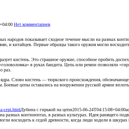
+04:00
Нет комментариев
2009
ых народов показывает сходное течение мысли на разных контин
авян, и китайцев. Первые образцы такого оружия могли восходит
азует кистень. Это страшное оружие, способное пробить доспехи
«головоломка» в руках бандита. Цепь или ремни позволяли «гирьк
о раз.
и ядра. Слово кистень — тюркского происхождения, обозначающее
 Боевые цепы оставались на вооружении русской армии вплоть 
a-cepi.html
Дубина с гирькой на цепи
2015-06-24T04:15:08+04:00
a
а разных континентах, в разных культурах. Идея ранящего подви
огли восходить к седой древности, когда люди ходили в шкурах и