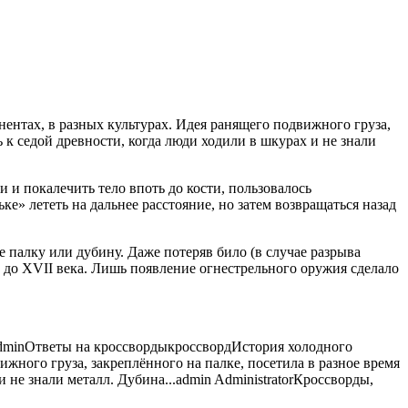
ентах, в разных культурах. Идея ранящего подвижного груза,
ь к седой древности,
когда люди ходили в шкурах и не знали
 и покалечить тело впоть до кости, пользовалось
е» лететь на дальнее расстояние, но затем возвращаться назад
 палку или дубину. Даже потеряв било (в случае разрыва
до XVII века. Лишь появление огнестрельного оружия сделало
dmin
Ответы на кроссворды
кроссворд
История холодного
жного груза, закреплённого на палке, посетила в разное время
 не знали металл. Дубина...
admin
Administrator
Кроссворды,