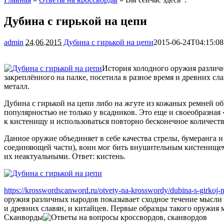
Дубина с гирькой на цепи
admin
24.06.2015
Дубина с гирькой на цепи
2015-06-24T04:15:08
История холодного оружия различн
закреплённого на палке, посетила в разное время и древних сл
металл.
Дубина с гирькой на цепи либо на жгуте из кожаных ремней обр
популярностью не только у всадников. Это еще и своеобразная 
к кистенищу и использоваться повторно бесконечное количеств
Данное оружие объединяет в себе качества стрелы, бумеранга 
соединяющей части), воин мог бить внушительным кистенищем.
их неактуальными. Ответ: кистень.
https://krosswordscanword.ru/otvety-na-krosswordy/dubina-s-girkoj-n
оружия различных народов показывает сходное течение мысли н
и древних славян, и китайцев. Первые образцы такого оружия м
Сканворды