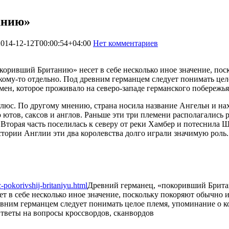
анию»
2014-12-12T00:00:54+04:00
Нет комментариев
1637
оривший Британию» несет в себе несколько иное значение, поск
о кому-то отдельно. Под древним германцем следует понимать ц
мен, которое проживало на северо-западе германского побережья
улюс. По другому мнению, страна носила название Ангельн и нах
ютов, саксов и англов. Раньше эти три племени располагались р
. Вторая часть поселилась к северу от реки Хамбер и потеснила
ории Англии эти два королевства долго играли значимую роль. 
-pokorivshij-britaniyu.html
Древний германец, «покоривший Брит
в себе несколько иное значение, поскольку покоряют обычно или
ревним германцем следует понимать целое племя, упоминание о к