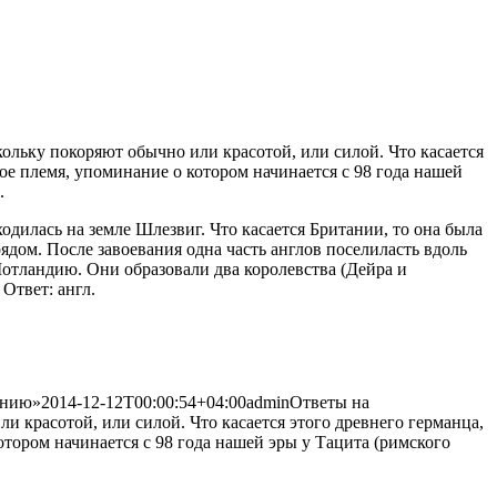
ольку покоряют обычно или красотой, или силой. Что касается
елое племя, упоминание
о котором начинается с 98 года нашей
.
одилась на земле Шлезвиг. Что касается Британии, то она была
ядом. После завоевания одна часть англов поселиласть вдоль
 Шотландию. Они образовали два королевства (Дейра и
Ответ: англ.
анию»
2014-12-12T00:00:54+04:00
admin
Ответы на
 красотой, или силой. Что касается этого древнего германца,
отором начинается с 98 года нашей эры у Тацита (римского