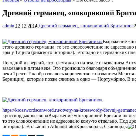
Древний германец, «покоривший Брит
admin
12.12.2014
Древний германец, «покоривший Британию»
Выражение «пок
этого древнего германца, то это словосочетание не адресован
эры у Тацита (римского историка). Это одно из германских пле
По одной из версий, это племя жило на земле с названием Анг
завоевана в пятом веке. Это произошло благодаря объединению 
реки Трент. Так образовалось королевство с названием Мерсия
Берниция), которые позже слились в одно — Нортумбрию. В ист
https://krosswordscanword.ru/otvety-na-krosswordy/drevnij-germanec
кроссворды
кроссворд
Выражение «покоривший Британию» несет 
то это словосочетание не адресовано кому-то отдельно. Под д
историка). Это...
admin
Administrator
Кроссворды, Сканворды