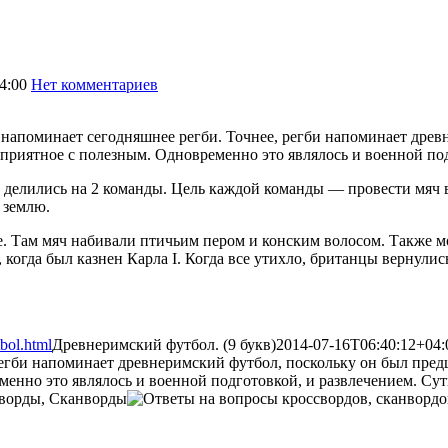
4:00
Нет комментариев
1796
напоминает сегодняшнее регби. Точнее, регби напоминает древ
приятное с полезным. Одновременно это являлось и военной по
 делились на 2 команды. Цель каждой команды — провести мяч 
 землю.
е. Там мяч набивали птичьим пером и конским волосом. Также м
когда был казнен Карла I. Когда все утихло, британцы вернулись
bol.html
Древнеримский футбол. (9 букв)
2014-07-16T06:40:12+04:
регби напоминает древнеримский футбол, поскольку он был пре
менно это являлось и военной подготовкой, и развлечением. Су
ворды, Сканворды