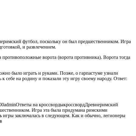
неримский футбол, поскольку он был предшественником. Игра
дготовкой, и
развлечением.
в противоположные ворота (ворота противника). Ворота тогда
ожно было играть и руками. Позже, о гарпастуме узнали
 к себе на родину и показали эту игру своему народу. Ответ:
00
admin
Ответы на кроссворды
кроссворд
Древнеримский
дшественником. Игра эта была придумана римскими
ть игры заключалась в следующем. Как и обычно, легионеры