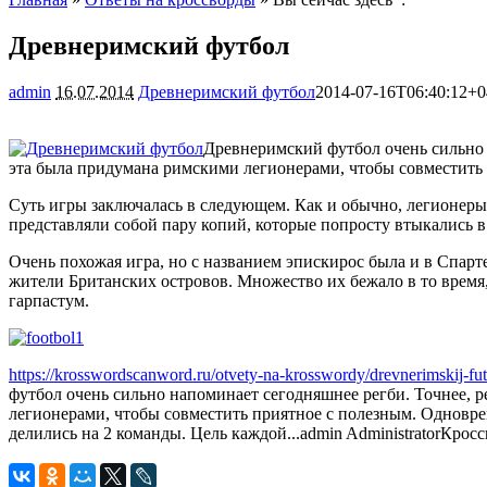
Древнеримский футбол
admin
16.07.2014
Древнеримский футбол
2014-07-16T06:40:12+0
Древнеримский футбол очень сильно 
эта была придумана римскими легионерами, чтобы совместить 
Суть игры заключалась в следующем. Как и обычно, легионеры
представляли собой пару копий, которые попросту втыкались в
Очень похожая игра, но с названием эпискирос была и в Спарт
жители Британских островов. Множество их бежало в то время, 
гарпастум.
https://krosswordscanword.ru/otvety-na-krosswordy/drevnerimskij-fut
футбол очень сильно напоминает сегодняшнее регби. Точнее, 
легионерами, чтобы совместить приятное с полезным. Одновре
делились на 2 команды. Цель каждой...
admin
Administrator
Кросс