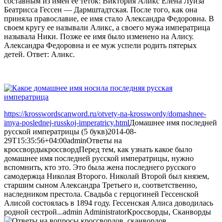
составным из имен ее теток: Виктория Аликс Елена Луиза
Беатрисса Гессен — Дармштадтская. После того, как она
приняла православие, ее имя стало Александра Федоровна. В
своем кругу ее называли Аликс, а своего мужа императрица
называла Ники. Позже ее имя было изменено на Алису.
Александра Федоровна и ее муж успели родить пятерых
детей. Ответ: Аликс.
https://krosswordscanword.ru/otvety-na-krosswordy/domashnee-
imya-poslednej-russkoj-imperatricy.html
Домашнее имя последней
русской императрицы (5 букв)
2014-08-
29T15:35:56+04:00
admin
Ответы на
кроссворды
кроссворд
Перед тем, как узнать какое было
домашнее имя последней русской императрицы, нужно
вспомнить, кто это. Это была жена последнего русского
самодержца Николая Второго. Николай Второй был князем,
старшим сыном Александра Третьего и, соответственно,
наследником престола. Свадьба с герцогиней Гессенской
Алисой состоялась в 1894 году. Гессенская Алиса доводилась
родной сестрой...
admin
Administrator
Кроссворды, Сканворды