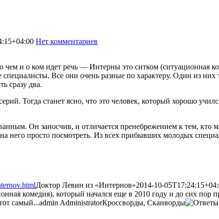
4:15+04:00
Нет комментариев
1739
, о чем и о ком идет речь — Интерны это ситком (ситуационная ко
специалисты. Все они очень разные по характеру. Один из них 
ь сразу два.
ерий. Тогда станет ясно, что это человек, который хорошо училс
ованным. Он заносчив, и отличается пренебрежением к тем, кто 
а него просто посмотреть. Из всех прибывших молодых специали
nternov.html
Доктор Левин из «Интернов»
2014-10-05T17:24:15+04
ационная комедия), который начался еще в 2010 году и до сих по
тот самый...
admin
Administrator
Кроссворды, Сканворды