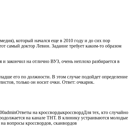
медия), который начался еще в 2010 году и до сих пор
тот самый доктор Левин. Задание требует каким-то
образом
я и закончил на отлично ВУЗ, очень неплохо разбирается в
младше его по должности. В этом случае подойдет определение
стов, только он носит очки. Ответ: очкарик.
:00
admin
Ответы на кроссворды
кроссворд
Для тех, кто случайно
р продолжается на канале ТНТ. В клинику устраиваются молодые