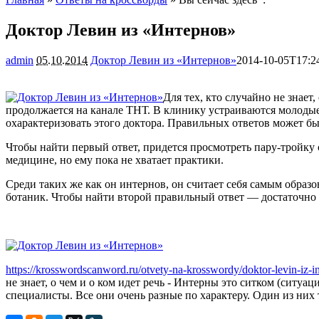
Доктор Левин из «Интернов»
admin
05.10.2014
Доктор Левин из «Интернов»
2014-10-05T17:2
Для тех, кто случайно не знает
продолжается на канале ТНТ. В клинику устраиваются молодые 
охарактеризовать этого доктора. Правильных ответов может быт
Чтобы найти первый ответ, придется просмотреть пару-тройку с
медицине, но ему пока не хватает практики.
Среди таких же как он интернов, он считает себя самым образ
ботаник. Чтобы найти второй правильный ответ — достаточно н
https://krosswordscanword.ru/otvety-na-krosswordy/doktor-levin-iz-i
не знает, о чем и о ком идет речь - Интерны это ситком (ситу
специалисты. Все они очень разные по характеру. Один из них 