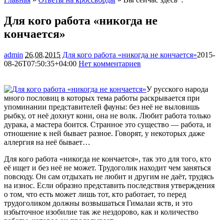
Для кого работа «никогда не
кончается»
admin
26.08.2015
Для кого работа «никогда не кончается»
2015-
08-26T07:50:35+04:00
Нет комментариев
1307
У русского народа
много пословиц в которых тема работы раскрывается при
упоминании представителей фауны: без неё не выловишь
рыбку, от неё дохнут кони, она не волк. Любит работа только
дурака, а мастера боится. Странное это существо — работа, и
отношение к ней бывает разное. Говорят, у
некоторых даже
аллергия на неё бывает…
Для кого работа «никогда не кончается», так это для того, кто
её ищет и без неё не может. Трудоголик находит чем заняться
повсюду. Он сам отдыхать не любит и другим не даёт, трудясь
на износ. Если образно представить последствия утверждения
о том, что есть может лишь тот, кто работает, то перед
трудоголиком должны возвышаться Гималаи яств, и это
избыточное изобилие так же нездорово, как и количество