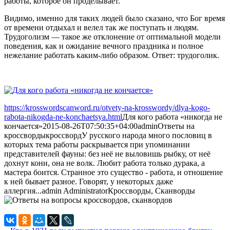
работы, которое он проделывает.
Видимо, именно для таких людей было сказано, что Бог время
от времени отдыхал и велел так же поступать и людям.
Трудоголизм — такое же отклонение от оптимальной модели
поведения, как и ожидание вечного праздника и полное
нежелание работать каким-либо образом. Ответ: трудоголик.
https://krosswordscanword.ru/otvety-na-krosswordy/dlya-kogo-
rabota-nikogda-ne-konchaetsya.html
Для кого работа «никогда не
кончается»
2015-08-26T07:50:35+04:00
admin
Ответы на
кроссворды
кроссворд
У русского народа много пословиц в
которых тема работы раскрывается при упоминании
представителей фауны: без неё не выловишь рыбку, от неё
дохнут кони, она не волк. Любит работа только дурака, а
мастера боится. Странное это существо - работа, и отношение
к ней бывает разное. Говорят, у некоторых даже
аллергия...
admin
Administrator
Кроссворды, Сканворды