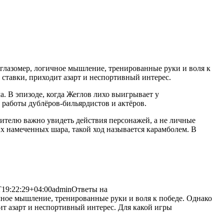
глазомер, логичное мышление, тренированные руки и воля к
я ставки, приходит азарт и неспортивный
интерес.
. В эпизоде, когда Жеглов лихо выигрывает у
работы дублёров-бильярдистов и актёров.
ителю важно увидеть действия персонажей, а не личные
их намеченных шара, такой ход называется карамболем. В
T19:22:29+04:00
admin
Ответы на
чное мышление, тренированные руки и воля к победе. Однако
ит азарт и неспортивный интерес. Для какой игры