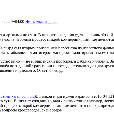
9:22:29+04:00
Нет комментариев
1405
я азартными по сути. В них нет ожидания удачи — лишь чёткий 
ривнося в игорный процесс микроб коммерции. Там, где делаютс
Бильярд был вторым призванием персонажа из известного фильма
жать забывшегося антигероя, мастерски смонтированы моменты 
сство кино — не милицейский протокол, а фабрика иллюзий. Зр
рошёл по заданной траектории и последовательно задел два друг
ышление играющего. Ответ: бильярд.
-nuzhen-karambol.html
Для какой игры нужен карамболь
2016-04-13
о сути. В них нет ожидания удачи - лишь чёткий глазомер, логи
ый процесс микроб коммерции. Там, где делаются ставки, приход