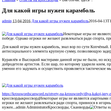
Для какой игры нужен карамболь
admin
13.04.2016
Для какой игры нужен карамболь
2016-04-13T1
Некоторые игры не являютс
победе. Однако игроки не желают развлекаться ради спорта, п
Для какой игры нужен карамболь, знал вор по сути Копчёный. 
антисоциального элемента крупную сумму, позволяющую задер
Куравлёв и Высоцкий мастерами данной игры не были, но иску
добродетели артистов. Если шар, по которому ударили кием, п
умении его задумать и осуществить проявляется тактическое м
https://krosswordscanword.ru/otvety-na-krosswordy/dlya-kakoj-igry
кроссворды
кроссворд
Некоторые игры не являются азартными п
игроки не желают развлекаться ради спорта, привнося в игорн
нужен...
admin
Administrator
Кроссворды, Сканворды