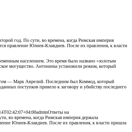
второй год. По сути, во времена, когда Римская империя
ется правление Юлиев-Клавдиев. После их правления,
к власти
леменным населением. Это время было названо «золотым
еское могущество. Антонины установили режим, который
отом — Марк Аврелий. Последним был Коммод, который
вданных поступков привело к заговору и убийству последнего
14T02:42:07+04:00
admin
Ответы на
сути, во времена, когда Римская империя держала
вление Юлиев-Клавдиев. После их правления, к власти пришла