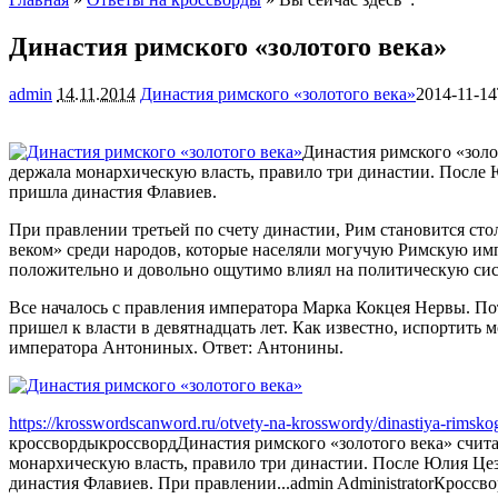
Династия римского «золотого века»
admin
14.11.2014
Династия римского «золотого века»
2014-11-14
Династия римского «золот
держала монархическую власть, правило три династии. После 
пришла династия Флавиев.
При правлении третьей по счету династии, Рим становится с
веком» среди народов, которые населяли могучую Римскую им
положительно и довольно ощутимо влиял на политическую сист
Все началось с правления императора Марка Кокцея Нервы. 
пришел к власти в девятнадцать лет. Как известно, испортить
императора Антониных. Ответ: Антонины.
https://krosswordscanword.ru/otvety-na-krosswordy/dinastiya-rimsko
кроссворды
кроссворд
Династия римского «золотого века» счита
монархическую власть, правило три династии. После Юлия Цез
династия Флавиев. При правлении...
admin
Administrator
Кроссво