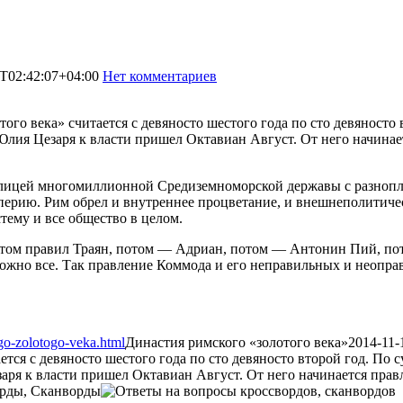
T02:42:07+04:00
Нет комментариев
1615
ого века» считается с девяносто шестого года по сто девяносто 
Юлия Цезаря к власти пришел Октавиан Август. От него начина
толицей многомиллионной Средиземноморской державы с разноп
перию. Рим обрел и внутреннее процветание, и внешнеполитич
ему и все общество в целом.
Потом правил Траян, потом — Адриан, потом — Антонин Пий, п
 можно все. Так правление Коммода и его неправильных и неопра
go-zolotogo-veka.html
Династия римского «золотого века»
2014-11-
ется с девяносто шестого года по сто девяносто второй год. По 
аря к власти пришел Октавиан Август. От него начинается пра
рды, Сканворды