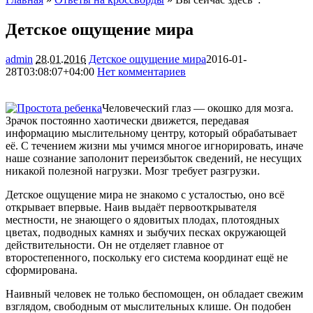
Детское ощущение мира
admin
28.01.2016
Детское ощущение мира
2016-01-
28T03:08:07+04:00
Нет комментариев
1285
Человеческий глаз — окошко для мозга.
Зрачок постоянно хаотически движется, передавая
информацию мыслительному центру, который обрабатывает
её. С течением жизни мы учимся многое игнорировать, иначе
наше сознание заполонит переизбыток сведений, не несущих
никакой полезной
нагрузки. Мозг требует разгрузки.
Детское ощущение мира не знакомо с усталостью, оно всё
открывает впервые. Наив выдаёт первооткрывателя
местности, не знающего о ядовитых плодах, плотоядных
цветах, подводных камнях и зыбучих песках окружающей
действительности. Он не отделяет главное от
второстепенного, поскольку его система координат ещё не
сформирована.
Наивный человек не только беспомощен, он обладает свежим
взглядом, свободным от мыслительных клише. Он подобен