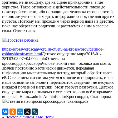
зрителю, не знающему, где на сцене примадоннна, а где
хористка. Такое отношение к действительности плохо до
некоторой степени, ибо не защищает человека от опасностей,
но оно же учит его находить информацию там, где для других
пустота. Поэтому мы проходим через период наива в детстве,
пока нас оберегают родители, и расстаёмся с ним в зрелые
годы. Ответ: наив.
https://krosswordscanword.ru/otvety-na-krosswordy/detskoe-
oshhushhenie-mira.html
Детское ощущение мира
2016-01-
28T03:08:07+04:00
admin
Ответы на
кроссворды
кроссворд
Человеческий глаз - окошко для мозга.
Зрачок постоянно хаотически движется, передавая
информацию мыслительному центру, который обрабатывает
её. С течением жизни мы учимся многое игнорировать, иначе
наше сознание заполонит переизбыток сведений, не несущих
никакой полезной нагрузки. Мозг требует разгрузки. Детское
ощущение мира не знакомо с усталостью, оно всё открывает
впервые. Наив...
admin
Administrator
Кроссворды, Сканворды
«
Доктор с лицом Хью Лори