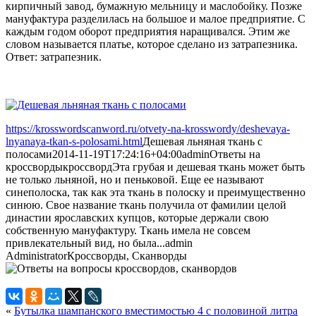
кирпичный завод, бумажную мельницу и маслобойку. Позже
мануфактура разделилась на большое и малое предприятие. С
каждым годом оборот предприятия наращивался. Этим же
словом называется платье, которое сделано из затрапезника.
Ответ: затрапезник.
https://krosswordscanword.ru/otvety-na-krosswordy/deshevaya-
lnyanaya-tkan-s-polosami.html
Дешевая льняная ткань с
полосами
2014-11-19T17:24:16+04:00
admin
Ответы на
кроссворды
кроссворд
Эта грубая и дешевая ткань может быть
не только льняной, но и пеньковой. Еще ее называют
синеполоска, так как эта ткань в полоску и преимущественно
синюю. Свое название ткань получила от фамилии целой
династии ярославских купцов, которые держали свою
собственную мануфактуру. Ткань имела не совсем
привлекательный вид, но была...
admin
Administrator
Кроссворды, Сканворды
«
Бутылка шампанского вместимостью 4 с половиной литра