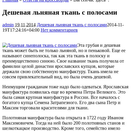
Дешевая льняная ткань с полосами
admin
19.11.2014
Дешевая льняная ткань с полосами
2014-11-
19T17:24:16+04:00
Нет комментариев
1874
Эта грубая и дешевая
ткань может быть не только льняной, но и пеньковой. Еще ее
называют синеполоска, так как эта ткань в полоску и
преимущественно синюю. Свое название ткань получила от
фамилии целой династии ярославских купцов, которые
держали свою собственную мануфактуру. Ткань имела
не
совсем привлекательный вид, но была очень дешевой.
Неимущим гражданам тоже надо было одеваться. Ярославская
мануфактура появилась еще во времена Петра Великого. Это
была самая крупная мануфактура в России. Все началось с
богатого купца Семена Затрапезного. Его два сына Петр и
Максим торговали красителями для ткани.
Полотняная мануфактура была открыта в 1722 году Иваном
Максимовичем. Тогда на ней было 200 полотняных станов и
шелкоткацкое производство. Кроме того, семейство имело