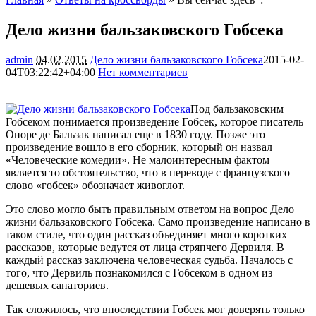
Дело жизни бальзаковского Гобсека
admin
04.02.2015
Дело жизни бальзаковского Гобсека
2015-02-
04T03:22:42+04:00
Нет комментариев
2207
Под бальзаковским
Гобсеком понимается произведение Гобсек, которое писатель
Оноре де Бальзак написал еще в 1830 году. Позже это
произведение вошло в его сборник, который он назвал
«Человеческие комедии». Не малоинтересным фактом
является то обстоятельство, что в переводе с французского
слово «гобсек» обозначает живоглот.
Это слово могло быть правильным ответом на вопрос Дело
жизни бальзаковского Гобсека. Само произведение написано в
таком стиле, что один рассказ объединяет много коротких
рассказов, которые ведутся от лица стряпчего Дервиля. В
каждый рассказ заключена человеческая судьба. Началось с
того, что Дервиль познакомился с Гобсеком в одном из
дешевых санаториев.
Так сложилось, что впоследствии Гобсек мог доверять только