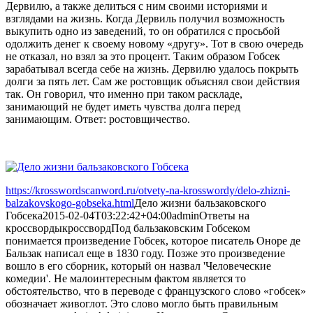
Дервилю, а также делиться с ним своими историями и
взглядами на жизнь. Когда Дервиль получил возможность
выкупить одно из заведений, то он обратился с просьбой
одолжить денег к своему новому «другу». Тот в свою очередь
не отказал, но взял за это процент. Таким образом Гобсек
зарабатывал всегда себе на жизнь. Дервилю удалось покрыть
долги за пять лет. Сам же ростовщик объяснял свои действия
так. Он говорил, что именно при таком раскладе,
занимающий не будет иметь чувства долга перед
занимающим. Ответ: ростовщичество.
https://krosswordscanword.ru/otvety-na-krosswordy/delo-zhizni-
balzakovskogo-gobseka.html
Дело жизни бальзаковского
Гобсека
2015-02-04T03:22:42+04:00
admin
Ответы на
кроссворды
кроссворд
Под бальзаковским Гобсеком
понимается произведение Гобсек, которое писатель Оноре де
Бальзак написал еще в 1830 году. Позже это произведение
вошло в его сборник, который он назвал 'Человеческие
комедии'. Не малоинтересным фактом является то
обстоятельство, что в переводе с французского слово «гобсек»
обозначает живоглот. Это слово могло быть правильным