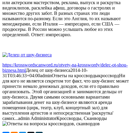
или актерским мастерством, реклама, выпуск и раскрутка
видеоклипов, расклейка афиш, договоры о гастролях и
множество других забот. В разных странах эти люди
называются по-разному. Если это Англия, то их называют
менеджерами, если Италия — импресарио, если США —
продюсеры. В России можно услышать любое из этих
определений. Ответ: импресарио.
https://krosswordscanword.ru/otvety-na-krosswordy/delec-ot-shou-
biznesa.html
Делец от шоу-бизнеса
2014-10-
31T03:46:33+04:00
admin
Ответы на кроссворды
кроссворд
Ни
для кого не является секретом тот факт, что шоу-бизнес может
принести немало денежных доходов, если его правильно
организовать. Этой организацией и занимаются дельцы от
шоу-бизнеса. Двумя самыми основными вариантами
зарабатывания денег на шоу-бизнесе являются аренда
помещения (цирк, театр, клуб, концертный зал) для
выступления артистов и непосредственная 'раскрутка'
самих...
admin
Administrator
Кроссворды, Сканворды