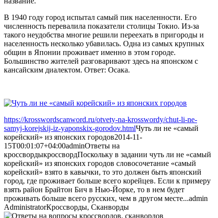
название.
В 1940 году город испытал самый пик населенности. Его
численность перевалила показатели столицы Токио. Из-за
такого неудобства многие решили переехать в пригороды и
населенность несколько убавилась. Одна из самых крупных
общин в Японии проживает именно в этом городе.
Большинство жителей разговаривают здесь на японском с
кансайским диалектом. Ответ: Осака.
https://krosswordscanword.ru/otvety-na-krosswordy/chut-li-ne-
samyj-korejskij-iz-yaponskix-gorodov.html
Чуть ли не «самый
корейский» из японских городов
2014-11-
15T00:01:07+04:00
admin
Ответы на
кроссворды
кроссворд
Поскольку в задании чуть ли не «самый
корейский» из японских городов словосочетание «самый
корейский» взято в кавычки, то это должен быть японский
город, где проживает больше всего корейцев. Если к примеру
взять район Брайтон Бич в Нью-Йорке, то в нем будет
проживать больше всего русских, чем в другом месте...
admin
Administrator
Кроссворды, Сканворды