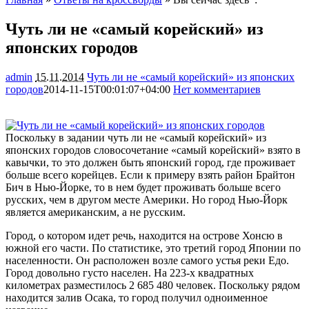
Чуть ли не «самый корейский» из
японских городов
admin
15.11.2014
Чуть ли не «самый корейский» из японских
городов
2014-11-15T00:01:07+04:00
Нет комментариев
1434
Поскольку в задании чуть ли не «самый корейский» из
японских городов словосочетание «самый корейский» взято в
кавычки, то это должен быть японский город, где проживает
больше всего корейцев. Если к примеру взять район Брайтон
Бич в Нью-Йорке, то в нем будет проживать больше всего
русских, чем в другом месте
Америки. Но город Нью-Йорк
является американским, а не русским.
Город, о котором идет речь, находится на острове Хонсю в
южной его части. По статистике, это третий город Японии по
населенности. Он расположен возле самого устья реки Едо.
Город довольно густо населен. На 223-х квадратных
километрах разместилось 2 685 480 человек. Поскольку рядом
находится залив Осака, то город получил одноименное