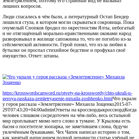
землетрясением, поэтому его странный вид не вызывал
лишних вопросов.
Люди спасались в чём были, а литературный Остап Бендер
лишился стула, в котором могли скрываться сокровища. Пока
очумелый Снопков бродил по окрестностям Ялты, небогатый
и не отягощённый морально-нравственными оковами народ
разворовывал в жилище сапожника то, что не погибло из-за
сейсмической активности. Герой понял, что из-за любви к
бутылке он проспал стихийное бедствие и профукал своё
имущество. Ответ: штаны.
https://krosswordscanword.ru/otvety-na-krosswordy/chto-ukrali-u-
geroya-rasskaza-zemletryasenie-mixaila-zoshhenko.html
Что украли
у героя рассказа «Землетрясение» Михаила Зощенко
2015-07-
29T07:43:20+04:00
admin
Ответы на кроссворды
кроссворд
Когда
человек слишком сосредоточен на чём-либо, весь остальной
мир проплывает мимо него слово в тумане. У Крылова есть
басня о посетителе зоопарка, не заметившем слона, будучи
увлечённым букашками. Чех Чапек написал историю о том,
как занятый написанием полной ненависти статьи учёный не