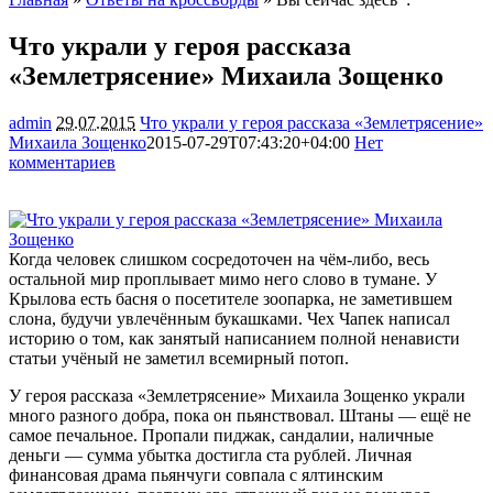
Что украли у героя рассказа
«Землетрясение» Михаила Зощенко
admin
29.07.2015
Что украли у героя рассказа «Землетрясение»
Михаила Зощенко
2015-07-29T07:43:20+04:00
Нет
комментариев
1879
Когда человек слишком сосредоточен на чём-либо, весь
остальной мир проплывает мимо него слово в тумане. У
Крылова есть басня о посетителе зоопарка, не заметившем
слона, будучи увлечённым букашками. Чех Чапек написал
историю о том, как занятый написанием полной ненависти
статьи учёный не заметил всемирный
потоп.
У героя рассказа «Землетрясение» Михаила Зощенко украли
много разного добра, пока он пьянствовал. Штаны — ещё не
самое печальное. Пропали пиджак, сандалии, наличные
деньги — сумма убытка достигла ста рублей. Личная
финансовая драма пьянчуги совпала с ялтинским