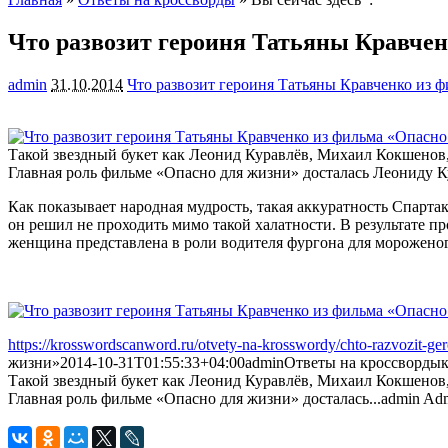
Что развозит героиня Татьяны Кравчен
admin
31.10.2014
Что развозит героиня Татьяны Кравченко из 
Такой звездный букет как Леонид Куравлёв, Михаил Кокшенов, 
Главная роль фильме
«Опасно для жизни» досталась Леониду Ку
Как показывает народная мудрость, такая аккуратность Спарта
он решил не проходить мимо такой халатности. В результате п
женщина представлена в роли водителя фургона для мороженог
https://krosswordscanword.ru/otvety-na-krosswordy/chto-razvozit-ger
жизни»
2014-10-31T01:55:33+04:00
admin
Ответы на кроссворды
Такой звездный букет как Леонид Куравлёв, Михаил Кокшенов, 
Главная роль фильме «Опасно для жизни» досталась...
admin
Adm