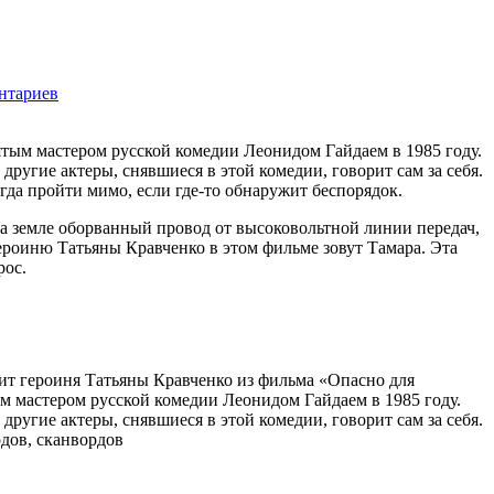
нтариев
1841
ятым мастером русской комедии Леонидом Гайдаем в 1985 году.
угие актеры, снявшиеся в этой комедии, говорит сам за себя.
гда пройти мимо, если где-то обнаружит беспорядок.
на земле оборванный провод от высоковольтной линии передач,
ероиню Татьяны Кравченко в этом фильме зовут Тамара. Эта
рос.
зит героиня Татьяны Кравченко из фильма «Опасно для
м мастером русской комедии Леонидом Гайдаем в 1985 году.
угие актеры, снявшиеся в этой комедии, говорит сам за себя.