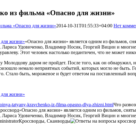
ко из фильма «Опасно для жизни»
фильма «Опасно для жизни»
2014-10-31T01:55:33+04:00
Нет комме
«Опасно для жизни» является одним из фильмов, сн
Лариса Удовиченко, Владимир Носик, Георгий Вицин и многие др
равлеву. Этот человек настолько педантичен, что не может нико
ку Молодцову даром не пройдет. После того, как он обнаружил, 
роизошло немало неприятных событий, которых могло не быть. Г
о. Стало быть, мороженое и будет ответом на поставленный воп
oinya-tatyany-kravchenko-iz-filma-opasno-dlya-zhizni.html
Что разво
кроссворд
«Опасно для жизни» является одним из фильмов, сняты
Лариса Удовиченко, Владимир Носик, Георгий Вицин и многие др
inistrator
Кроссворды, Сканворды