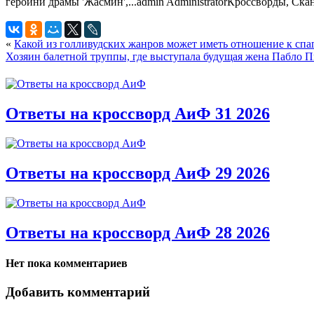
героини драмы 'Жасмин',...
admin
Administrator
Кроссворды, Ска
«
Какой из голливудских жанров может иметь отношение к спа
Хозяин балетной труппы, где выступала будущая жена Пабло П
Ответы на кроссворд АиФ 31 2026
Ответы на кроссворд АиФ 29 2026
Ответы на кроссворд АиФ 28 2026
Нет пока комментариев
Добавить комментарий