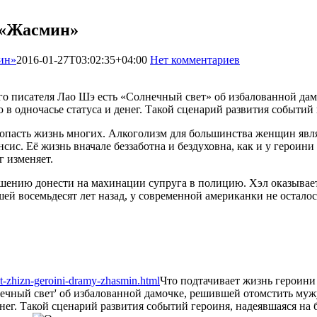
 «Жасмин»
ин»
2016-01-27T03:02:35+04:00
Нет комментариев
1318
го писателя Лао Шэ есть «Солнечный свет» об избалованной дам
 в одночасье статуса и денег. Такой сценарий развития событий
ропасть жизнь многих. Алкоголизм для большинства женщин явл
ис. Её жизнь вначале беззаботна и бездуховна, как и у героини
г изменяет.
нию донести на махинации супруга в полицию. Хэл оказывается
шей восемьдесят лет назад, у современной американки не осталос
t-zhizn-geroini-dramy-zhasmin.html
Что подтачивает жизнь героин
ечный свет' об избалованной дамочке, решившей отомстить мужу
енег. Такой сценарий развития событий героиня, надеявшаяся на 