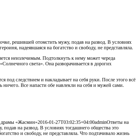
очке, решившей отомстить мужу, подав на развод. В условиях
 героиня, надеявшаяся на
богатство и свободу, не представляла.
яется неизлечимым. Подтолкнуть к нему может череда
 «Солнечного света». Она разворачивается в дорогих
 под следствием и накладывает на себя руки. После этого всё
ь ничего. Все напасти обе навлекли на себя и мужей сами.
и драмы «Жасмин»
2016-01-27T03:02:35+04:00
admin
Ответы на
, подав на развод. В условиях тогдашнего общества это
богатство и свободу, не представляла. Что подтачивало жизнь