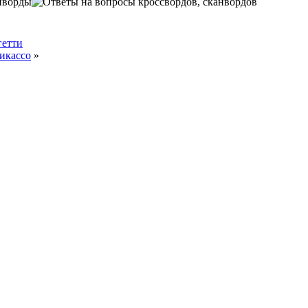
нворды
гетти
икассо
»