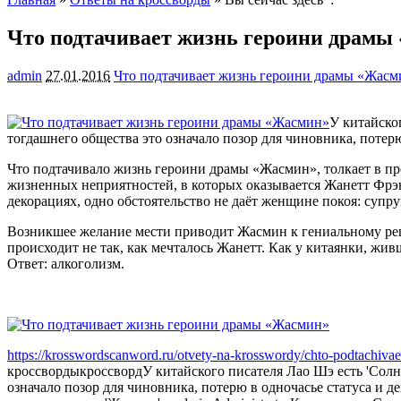
Что подтачивает жизнь героини драмы
admin
27.01.2016
Что подтачивает жизнь героини драмы «Жасм
У китайско
тогдашнего общества это означало позор для чиновника, потерю
Что подтачивало жизнь героини драмы «Жасмин», толкает в п
жизненных неприятностей, в которых оказывается Жанетт Фрэнс
декорациях, одно обстоятельство не даёт женщине покоя: супру
Возникшее желание мести приводит Жасмин к гениальному реше
происходит не так, как мечталось Жанетт. Как у китаянки, жив
Ответ: алкоголизм.
https://krosswordscanword.ru/otvety-na-krosswordy/chto-podtachivae
кроссворды
кроссворд
У китайского писателя Лао Шэ есть 'Солн
означало позор для чиновника, потерю в одночасье статуса и д