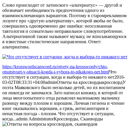
Слово происходит от латинского «альтернатус» — другой и
обозначает необходимость предпочтения одного из
взаимоисключающих вариантов. Поэтому в старомрекламном
лозунге про «другую альтернативу», которой якобы не было,
совершались одновременно две ошибки: неосознанная
тавтология и сознательно неправильное словоупотребление.
Альтернативной также называют музыку, не вписывающуюся
в известные стилистические направления. Ответ:
альтернатива.
https://krosswordscanword.ru/otvety-na-krosswordy/chto-
otsutstvuet-v-situacii-kogda-i-vybora-to-nikakogo-net.html
Что
отсутствует в ситуации, когда и выбора-то никакого нет
2016-
03-02T08:33:31+04:00
admin
Ответы на кроссворды
кроссворд
У
поэта Маяковского было несколько детей, но их воспитанием
он никогда не занимался. Зато написал книжку, в которой от
лица многоопытного отца разъяснял маленькому мальчику
разницу между плохим и хорошим. Личная гигиена и чтение
книг оказывались хорошим, а грязь, антисанитария и
ненастная погода - плохим. Что отсутствует в ситуации,
когда...
admin
Administrator
Кроссворды, Сканворды