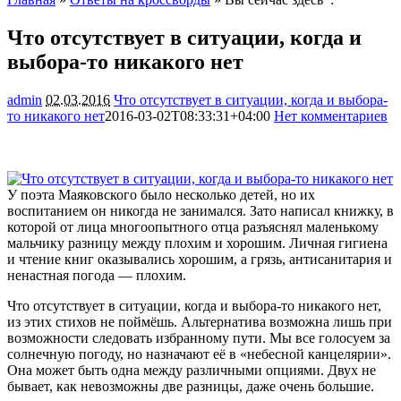
Что отсутствует в ситуации, когда и
выбора-то никакого нет
admin
02.03.2016
Что отсутствует в ситуации, когда и выбора-
то никакого нет
2016-03-02T08:33:31+04:00
Нет комментариев
1235
У поэта Маяковского было несколько детей, но их
воспитанием он никогда не занимался. Зато написал книжку, в
которой от лица многоопытного отца разъяснял маленькому
мальчику разницу между плохим и хорошим. Личная гигиена
и чтение книг оказывались хорошим, а грязь, антисанитария и
ненастная
погода — плохим.
Что отсутствует в ситуации, когда и выбора-то никакого нет,
из этих стихов не поймёшь. Альтернатива возможна лишь при
возможности следовать избранному пути. Мы все голосуем за
солнечную погоду, но назначают её в «небесной канцелярии».
Она может быть одна между различными опциями. Двух не
бывает, как невозможны две разницы, даже очень большие.