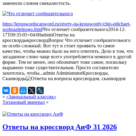
заменили словом смекалистость.
https://krosswordscanword.ru/otvety-na-krosswordy/chto-otlichaet-
soobrazitelnogo.html
Что отличает сообразительного
2014-12-
17T09:35:05+04:00
admin
Ответы на
кроссворды
кроссворд
Вопрос Что отличает сообразительного
не особо сложный. Вот тут и стоит проявить то самое
качество, чтобы можно было на него ответить. Дело в том, что
загаданное слово чаще всего употребляется немного в другой
форме. Тем не менее, оно обозначает тоже самое, поскольку
выражено тоже существительным. Просто составителю
захотелось, чтобы...
admin
Administrator
Кроссворды,
Сканворды
«
«Завиральный классик»
Титановый минерал
»
Ответы на кроссворд АиФ 31 2026