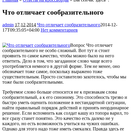
Что отличает сообразительного
admin
17.12.2014
Что отличает сообразительного
2014-12-
17T09:35:05+04:00
Нет комментариев
1193
Вопрос Что отличает
сообразительного не особо сложный. Вот тут и стоит
проявить то самое качество, чтобы можно было на него
ответить. Дело в том, что загаданное слово чаще всего
употребляется немного в другой форме. Тем не менее, оно
обозначает тоже самое, поскольку выражено тоже
существительным. Просто
составителю захотелось, чтобы мы
тоже были сообразительными.
Требуемое слово больше относится не к признакам слова
сообразительный, а к его синониму. Это способность трезво и
быстро уметь оценить положение в нестандартной ситуации,
найти правильный порядок действий и принять неординарное
решение. Если вспомнить как солдат кашу из топора варил, то
все сразу станет понятно. Это качество есть далеко не у
каждого, но есть возможность учиться на чужих ошибках.
Однако для этого надо тоже иметь смекалку. Правда здесь ее