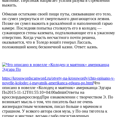
маятнике. Персонаж напрягает усилия разума в стремлении
выжить.
Обмазав остатками своей пищи путы, связывавшие его тело,
он сумел увернуться от смертельного двигающегося лезвия.
Позже он сумел выжить в раскалённой и наполненной гарью
камере. Последняя попытка столкнуть его в колодец —
сужающиеся стены каземата, подталкивающие его к ужасному
отверстию. Когда участь несчастного почти решена,
оказывается, что в Толедо вошёл генерал Лассаль,
положивший конец бесконечной казни. Ответ: казнь.
https://krosswordscanword.ru/otvety-na-krosswordy/chto-opisano-v-
novelle-kolodec-i-mayatnik-amerikanca-edgara-po.html
Что
описано в новелле «Колодец и маятник» американца Эдгара
По
2015-11-12T01:55:10+04:00
admin
Ответы на
кроссворды
кроссворд
При ознакомлении с творчеством Э. По
возникает мысль о том, что писатель был не очень
жизнерадостным человеком, писал больше о мрачном и
страшном. У всякого автора своя муза, у По она тяготела к
готике и мистике, весьма слабо представленных