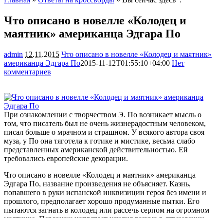
Что описано в новелле «Колодец и
маятник» американца Эдгара По
admin
12.11.2015
Что описано в новелле «Колодец и маятник»
американца Эдгара По
2015-11-12T01:55:10+04:00
Нет
комментариев
1358
При ознакомлении с творчеством Э. По возникает мысль о
том, что писатель был не очень жизнерадостным человеком,
писал больше о мрачном и страшном. У всякого автора своя
муза, у По она тяготела к готике и мистике, весьма слабо
представленных американской действительностью. Ей
требовались европейские декорации.
Что описано в новелле «Колодец и маятник» американца
Эдгара По, название произведения не объясняет. Казнь,
попавшего в руки испанской инквизиции героя без имени и
прошлого, предполагает хорошо продуманные пытки. Его
пытаются загнать в колодец или рассечь серпом на огромном