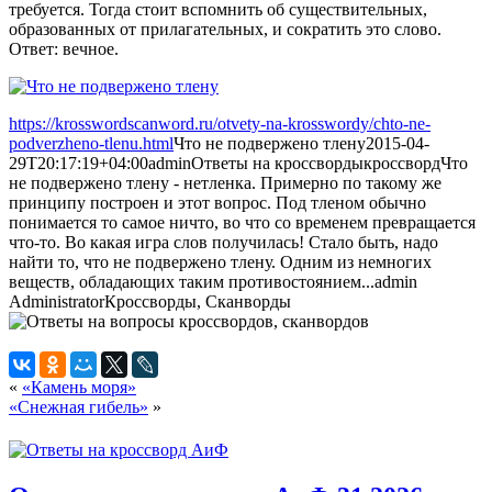
требуется. Тогда стоит вспомнить об существительных,
образованных от прилагательных, и сократить это слово.
Ответ: вечное.
https://krosswordscanword.ru/otvety-na-krosswordy/chto-ne-
podverzheno-tlenu.html
Что не подвержено тлену
2015-04-
29T20:17:19+04:00
admin
Ответы на кроссворды
кроссворд
Что
не подвержено тлену - нетленка. Примерно по такому же
принципу построен и этот вопрос. Под тленом обычно
понимается то самое ничто, во что со временем превращается
что-то. Во какая игра слов получилась! Стало быть, надо
найти то, что не подвержено тлену. Одним из немногих
веществ, обладающих таким противостоянием...
admin
Administrator
Кроссворды, Сканворды
«
«Камень моря»
«Снежная гибель»
»