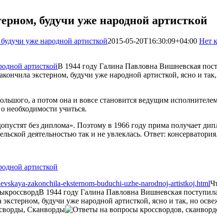
ерном, будучи уже народной артисткой
 будучи уже народной артисткой
2015-05-20T16:30:09+04:00
Нет 
В 1944 году Галина Павловна Вишневская пост
кончила экстерном, будучи уже народной артисткой, ясно и так,
ольшого, а потом она и вовсе становится ведущим исполнителем
 о необходимости учиться.
 допустят без диплома». Поэтому в 1966 году прима получает ди
ьской деятельностью так и не увлеклась. Ответ: консерватория
nevskaya-zakonchila-eksternom-buduchi-uzhe-narodnoj-artistkoj.html
Ч
ды
кроссворд
В 1944 году Галина Павловна Вишневская поступила
экстерном, будучи уже народной артисткой, ясно и так, но осве
сворды, Сканворды