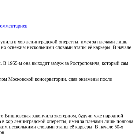
комментариев
1132
упила в хор ленинградской оперетты, имея за плечами лишь
 но освежим несколькими словами этапы её карьеры. В начале
. В 1955-м она выходит замуж за Ростроповича, который сам
плом Московской консерватории, сдав экзамены после
.
то Вишневская закончила экстерном, будучи уже народной
 в хор ленинградской оперетты, имея за плечами лишь полгода
жим несколькими словами этапы её карьеры. В начале 50-х