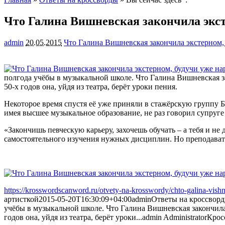
Что Галина Вишневская закончила экст
admin
20.05.2015
Что Галина Вишневская закончила экстерном,
полгода учёбы в музыкальной школе. Что Галина Вишневская за
50-х годов она, уйдя из
театра, берёт уроки пения.
Некоторое время спустя её уже приняли в стажёрскую группу Б
имея высшее музыкальное образование, не раз говорил супруге
«Закончишь певческую карьеру, захочешь обучать – а тебя и не
самостоятельного изучения нужных дисциплин. Но преподавател
https://krosswordscanword.ru/otvety-na-krosswordy/chto-galina-vish
артисткой
2015-05-20T16:30:09+04:00
admin
Ответы на кроссвор
учёбы в музыкальной школе. Что Галина Вишневская закончила 
годов она, уйдя из театра, берёт уроки...
admin
Administrator
Крос