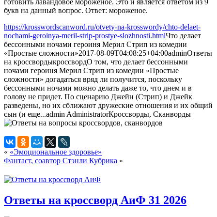
готовить лавандовое мороженое. Это и является ответом из 9
букв на данный вопрос. Ответ: мороженое.
https://krosswordscanword.ru/otvety-na-krosswordy/chto-delaet-
nochami-geroinya-meril-strip-prostye-slozhnosti.html
Что делает
бессонными ночами героиня Мерил Стрип из комедии
«Простые сложности»
2017-08-09T04:08:25+04:00
admin
Ответы
на кроссворды
кроссворд
О том, что делает бессонными
ночами героиня Мерил Стрип из комедии «Простые
сложности» догадаться вряд ли получится, поскольку
бессонными ночами можно делать даже то, что днем и в
голову не придет. По сценарию Джейн (Стрип) и Джейк
разведены, но их сближают дружеские отношения и их общий
сын (и еще...
admin
Administrator
Кроссворды, Сканворды
«
«Эмоциональное здоровье»
Фантаст, соавтор Стэнли Кубрика
»
Ответы на кроссворд АиФ 31 2026