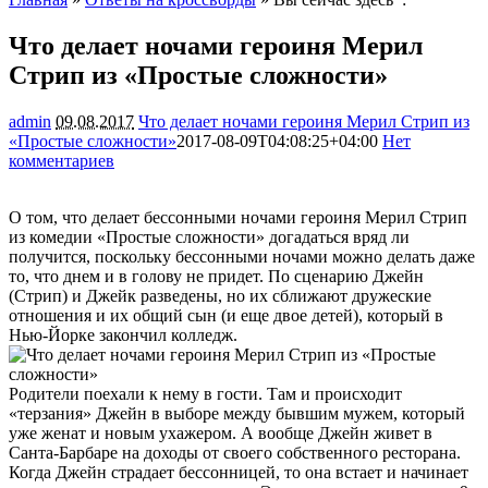
Что делает ночами героиня Мерил
Стрип из «Простые сложности»
admin
09.08.2017
Что делает ночами героиня Мерил Стрип из
«Простые сложности»
2017-08-09T04:08:25+04:00
Нет
комментариев
2653
О том, что делает бессонными ночами героиня Мерил Стрип
из комедии «Простые сложности» догадаться вряд ли
получится, поскольку бессонными ночами можно делать даже
то, что днем и в голову не придет. По сценарию Джейн
(Стрип) и Джейк разведены, но их сближают дружеские
отношения и их общий сын (и еще двое детей), который в
Нью-Йорке закончил колледж.
Родители поехали к нему в гости. Там и происходит
«терзания» Джейн в выборе между бывшим мужем, который
уже женат и новым ухажером. А вообще Джейн живет в
Санта-Барбаре на доходы от своего собственного ресторана.
Когда Джейн страдает бессонницей, то она встает и начинает