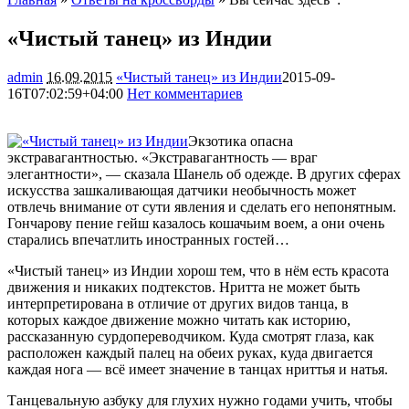
«Чистый танец» из Индии
admin
16.09.2015
«Чистый танец» из Индии
2015-09-
16T07:02:59+04:00
Нет комментариев
1614
Экзотика опасна
экстравагантностью. «Экстравагантность — враг
элегантности», — сказала Шанель об одежде. В других сферах
искусства зашкаливающая датчики необычность может
отвлечь внимание от сути явления и сделать его непонятным.
Гончарову пение гейш казалось кошачьим воем, а они очень
старались впечатлить иностранных гостей…
«Чистый танец» из Индии хорош тем, что в нём есть красота
движения и никаких подтекстов. Нритта не может быть
интерпретирована в отличие от других видов танца, в
которых каждое движение можно читать как историю,
рассказанную сурдопереводчиком. Куда смотрят глаза, как
расположен каждый палец на обеих руках, куда двигается
каждая нога — всё имеет значение в танцах нриттья и натья.
Танцевальную азбуку для глухих нужно годами учить, чтобы