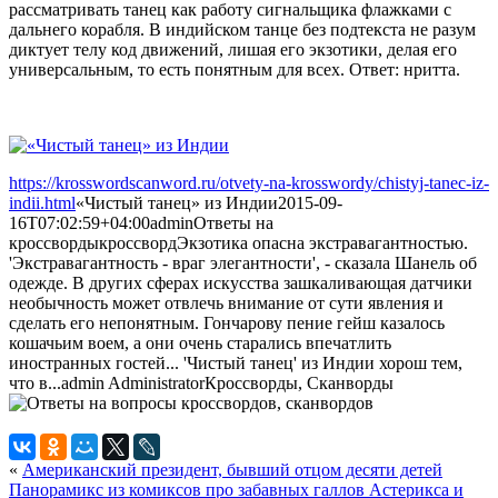
рассматривать танец как работу сигнальщика флажками с
дальнего корабля. В индийском танце без подтекста не разум
диктует телу код движений, лишая его экзотики, делая его
универсальным, то есть понятным для всех. Ответ: нритта.
https://krosswordscanword.ru/otvety-na-krosswordy/chistyj-tanec-iz-
indii.html
«Чистый танец» из Индии
2015-09-
16T07:02:59+04:00
admin
Ответы на
кроссворды
кроссворд
Экзотика опасна экстравагантностью.
'Экстравагантность - враг элегантности', - сказала Шанель об
одежде. В других сферах искусства зашкаливающая датчики
необычность может отвлечь внимание от сути явления и
сделать его непонятным. Гончарову пение гейш казалось
кошачьим воем, а они очень старались впечатлить
иностранных гостей... 'Чистый танец' из Индии хорош тем,
что в...
admin
Administrator
Кроссворды, Сканворды
«
Американский президент, бывший отцом десяти детей
Панорамикс из комиксов про забавных галлов Астерикса и