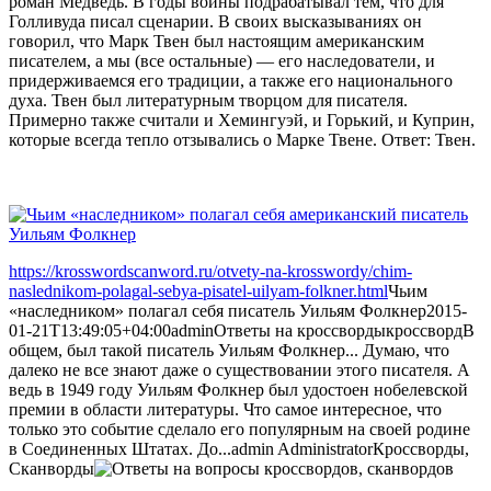
роман Медведь. В годы войны подрабатывал тем, что для
Голливуда писал сценарии. В своих высказываниях он
говорил, что Марк Твен был настоящим американским
писателем, а мы (все остальные) — его наследователи, и
придерживаемся его традиции, а также его национального
духа. Твен был литературным творцом для писателя.
Примерно также считали и Хемингуэй, и Горький, и Куприн,
которые всегда тепло отзывались о Марке Твене. Ответ: Твен.
https://krosswordscanword.ru/otvety-na-krosswordy/chim-
naslednikom-polagal-sebya-pisatel-uilyam-folkner.html
Чьим
«наследником» полагал себя писатель Уильям Фолкнер
2015-
01-21T13:49:05+04:00
admin
Ответы на кроссворды
кроссворд
В
общем, был такой писатель Уильям Фолкнер... Думаю, что
далеко не все знают даже о существовании этого писателя. А
ведь в 1949 году Уильям Фолкнер был удостоен нобелевской
премии в области литературы. Что самое интересное, что
только это событие сделало его популярным на своей родине
в Соединенных Штатах. До...
admin
Administrator
Кроссворды,
Сканворды