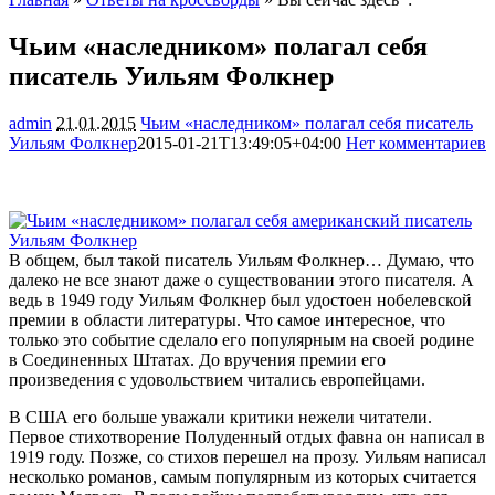
Чьим «наследником» полагал себя
писатель Уильям Фолкнер
admin
21.01.2015
Чьим «наследником» полагал себя писатель
Уильям Фолкнер
2015-01-21T13:49:05+04:00
Нет комментариев
1409
В общем, был такой писатель Уильям Фолкнер… Думаю, что
далеко не все знают даже о существовании этого писателя. А
ведь в 1949 году Уильям Фолкнер был удостоен нобелевской
премии в области литературы. Что самое интересное, что
только это событие сделало его популярным на своей родине
в Соединенных
Штатах. До вручения премии его
произведения с удовольствием читались европейцами.
В США его больше уважали критики нежели читатели.
Первое стихотворение Полуденный отдых фавна он написал в
1919 году. Позже, со стихов перешел на прозу. Уильям написал
несколько романов, самым популярным из которых считается