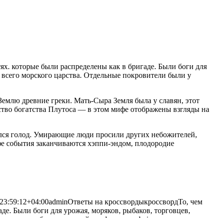
тях. которые были распределены как в бригаде. Были боги для
 всего морского царства.
Отдельные покровители были у
Землю древние греки. Мать-Сыра Земля была у славян, этот
тво богатства Плутоса — в этом мифе отображены взгляды на
ался голод. Умирающие люди просили других небожителей,
фе события заканчиваются хэппи-эндом, плодородие
23:59:12+04:00
admin
Ответы на кроссворды
кроссворд
То, чем
аде. Были боги для урожая, моряков, рыбаков, торговцев,