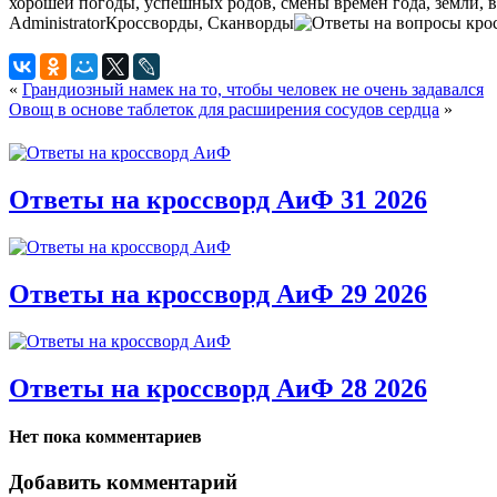
хорошей погоды, успешных родов, смены времён года, земли, в
Administrator
Кроссворды, Сканворды
«
Грандиозный намек на то, чтобы человек не очень задавался
Овощ в основе таблеток для расширения сосудов сердца
»
Ответы на кроссворд АиФ 31 2026
Ответы на кроссворд АиФ 29 2026
Ответы на кроссворд АиФ 28 2026
Нет пока комментариев
Добавить комментарий