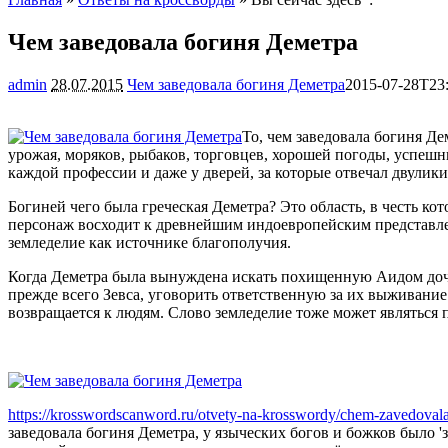
Чем заведовала богиня Деметра
admin
28.07.2015
Чем заведовала богиня Деметра
2015-07-28T23
То, чем заведовала богиня Де
урожая, моряков, рыбаков, торговцев, хорошей погоды, успешны
каждой профессии и даже у дверей, за которые отвечал двулик
Богиней чего была греческая Деметра? Это область, в честь к
персонаж восходит к древнейшим индоевропейским представле
земледелие как источнике благополучия.
Когда Деметра была вынуждена искать похищенную Аидом дочь
прежде всего Зевса, уговорить ответственную за их выживани
возвращается к людям. Слово земледелие тоже может являться
https://krosswordscanword.ru/otvety-na-krosswordy/chem-zavedoval
заведовала богиня Деметра, у языческих богов и божков было '