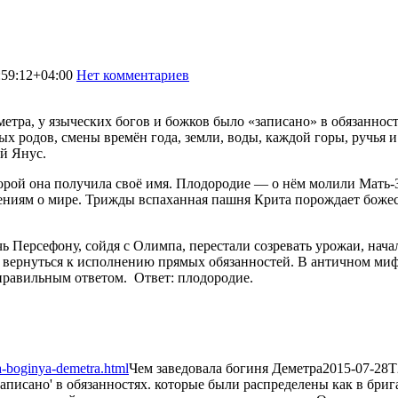
:59:12+04:00
Нет комментариев
1873
метра, у языческих богов и божков было «записано» в обязаннос
х родов, смены времён года, земли, воды, каждой горы, ручья и
ий Янус.
оторой она получила своё имя. Плодородие — о нём молили Мать-
ниям о мире. Трижды вспаханная пашня Крита порождает божес
 Персефону, сойдя с Олимпа, перестали созревать урожаи, нач
е вернуться к исполнению прямых обязанностей. В античном ми
 правильным ответом. Ответ: плодородие.
a-boginya-demetra.html
Чем заведовала богиня Деметра
2015-07-28T
записано' в обязанностях. которые были распределены как в бриг