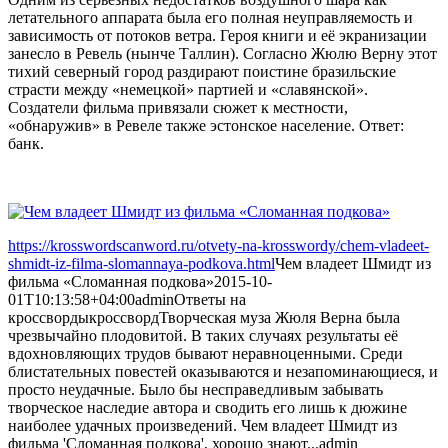
летательного аппарата была его полная неуправляемость и
зависимость от потоков ветра. Героя книги и её экранизации
занесло в Ревель (нынче Таллин). Согласно Жюлю Верну этот
тихий северный город раздирают поистине бразильские
страсти между «немецкой» партией и «славянской».
Создатели фильма привязали сюжет к местности,
«обнаружив» в Ревеле также эстонское население. Ответ:
банк.
https://krosswordscanword.ru/otvety-na-krosswordy/chem-vladeet-
shmidt-iz-filma-slomannaya-podkova.html
Чем владеет Шмидт из
фильма «Сломанная подкова»
2015-10-
01T10:13:58+04:00
admin
Ответы на
кроссворды
кроссворд
Творческая муза Жюля Верна была
чрезвычайно плодовитой. В таких случаях результаты её
вдохновляющих трудов бывают неравноценными. Среди
блистательных повестей оказываются и незапоминающиеся, и
просто неудачные. Было бы несправедливым забывать
творческое наследие автора и сводить его лишь к дюжине
наиболее удачных произведений. Чем владеет Шмидт из
фильма 'Сломанная подкова', хорошо знают...
admin