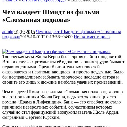
Чем владеет Шмидт из фильма
«Сломанная подкова»
admin
01.10.2015
Чем владеет Шмидт из фильма «Сломанная
подкова»
2015-10-01T10:13:58+04:00
Нет комментариев
1228
Творческая муза Жюля Верна была чрезвычайно плодовитой.
В таких случаях результаты её вдохновляющих трудов бывают
неравноценными. Среди блистательных повестей
оказываются и незапоминающиеся, и просто неудачные. Было
бы несправедливым забывать творческое наследие автора и
сводить
его лишь к дюжине наиболее удачных произведений.
Чем владеет Шмидт из фильма «Сломанная подкова», хорошо
знают поклонники Жюля Верна, ведь это экранизация его
романа «Драма в Лифляндии». Банк — его ограбление стало
причиной невероятных событий, соучастником которых
случайно стал французский воздухоплаватель Жюль Ардан,
сыгранный Сергеем Юрским.
Одним из серьёзных недостатков воздушного шара как