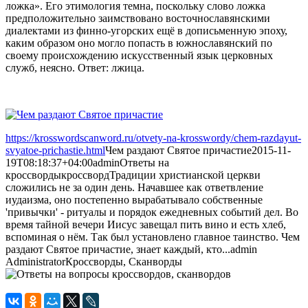
ложка». Его этимология темна, поскольку слово ложка
предположительно заимствовано восточнославянскими
диалектами из финно-угорских ещё в дописьменную эпоху,
каким образом оно могло попасть в южнославянский по
своему происхождению искусственный язык церковных
служб, неясно. Ответ: лжица.
https://krosswordscanword.ru/otvety-na-krosswordy/chem-razdayut-
svyatoe-prichastie.html
Чем раздают Святое причастие
2015-11-
19T08:18:37+04:00
admin
Ответы на
кроссворды
кроссворд
Традиции христианской церкви
сложились не за один день. Начавшее как ответвление
иудаизма, оно постепенно вырабатывало собственные
'привычки' - ритуалы и порядок ежедневных событий дел. Во
время тайной вечери Иисус завещал пить вино и есть хлеб,
вспоминая о нём. Так был установлено главное таинство. Чем
раздают Святое причастие, знает каждый, кто...
admin
Administrator
Кроссворды, Сканворды