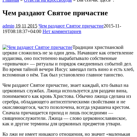
Чем раздают Святое причастие
admin
19.11.2015
Чем раздают Святое причастие
2015-11-
19T08:18:37+04:00
Нет комментариев
24528
Традиции христианской
церкви сложились не за один день. Начавшее как ответвление
иудаизма, оно постепенно вырабатывало собственные
«привычки» — ритуалы и порядок ежедневных событий дел.
Во время тайной вечери Иисус завещал пить вино и есть хлеб,
вспоминая о нём. Так был установлено главное
таинство.
Чем раздают Святое причастие, знает каждый, кто бывал на
церковных службах. Лжица используется для раздачи вина,
понимаемого как кровь Христова. Обычно лжица сделана из
серебра, обладающего антисептическими свойствами и не
окисляющегося, часто позолочена, всегда украшена крестом.
Сначала причащается приход и лишь последними —
священнослужители. Лжица — слово церковнославянское,
как и другие термины для церковных предметов утвари.
Ко лжи не имеет никакого отношения, но значит «маленькая