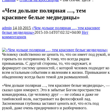
«Чем дольше полярная …, тем
красивее белые медведицы»
admin
14.10.2015
«Чем дольше полярная …, тем красивее
белые медведицы»
2015-10-14T07:02:32+04:00
Нет
комментариев
1331
Человеку свойственно не ценить то, что он имеет под рукой, и
горевать по потерянному. К тому, что всегда рядом
привыкаешь. С другой стороны, то, что окружает, и
формирует систему ценностей, с которой человек подходит ко
всем остальным событиям и явлениям в жизни. Привыкание к
обыденному всегда было
темой для размышлений.
«Чем дольше полярная …, тем красивее белые медведицы», —
сказал один юморист. Это в забытые Богом пространства
командировка, где человеку друг — не собака и даже не
тамбовский волк, настраивает на философский лад.
Заснеженная глубинка заставит ценить всё, что есть под
рукой, даже очень придирчивого и разборчивого.