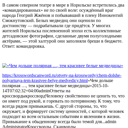
В самом северном театре в мире в Норильске встретились два
«командированных» не по своей воле: осуждённый враг
народа Геогрий Жжёнов и побывавший в плену Иннокентий
Смокнутовский. Белых медведиц они оценили по
достоинству — подрабатывали где придётся. У многих
жителей Норильска послевоенной эпохи есть коллективные
детсадовские фотографии, сделанные двумя полуголодными
актёрами, — этой халтурой они заполняли бреши в бюджете.
Ответ: командировка.
https://krosswordscanword.ru/otvety-na-krosswordy/chem-dolshe-
polyarnaya-tem-krasivee-belye-medvedicy.html
«Чем дольше
полярная …, тем красивее белые медведицы»
2015-10-
14T07:02:32+04:00
admin
Ответы на
кроссворды
кроссворд
Человеку свойственно не ценить то, что
он имеет под рукой, и горевать по потерянному. К тому, что
всегда рядом привыкаешь. С другой стороны, то, что
окружает, и формирует систему ценностей, с которой человек
подходит ко всем остальным событиям и явлениям в жизни.
Привыкание к обыденному всегда было темой для...
admin
Administrator
Кроссворды, Сканворды