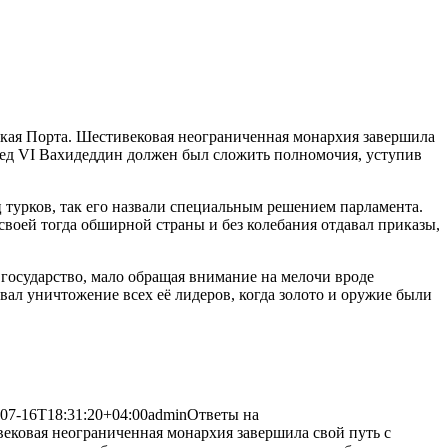
кая Порта. Шестивековая неограниченная монархия завершила
мед VI Вахидеддин должен был
сложить полномочия, уступив
 турков, так его назвали специальным решением парламента.
оей тогда обширной страны и без колебания отдавал приказы,
 государство, мало обращая внимание на мелочи вроде
ал уничтожение всех её лидеров, когда золото и оружие были
07-16T18:31:20+04:00
admin
Ответы на
ековая неограниченная монархия завершила свой путь с