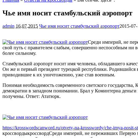
Чье имя носит стамбульский аэропорт
admin
16.07.2015
Чье имя носит стамбульский аэропорт
2015-07-
Среди империй, не пер
свой путь с правителем слабым, совершенно неспособным ни 
более сильному.
Стамбульский аэропорт носит имя человека, обладавшего качес
Он же и первый президент турецкой республики. Родившийся 
приводившие к их уничтожению, уже став военным.
Понимая необходимость современного светского государства, 
демократии в западном понимании. Брал у Коминтерна деньги 
получены. Ответ: Ататюрк.
https://krosswordscanword.ru/otvety-na-krosswordy/che-imya-nosit-st
кроссворды
кроссворд
Среди империй, не переживших Первую м