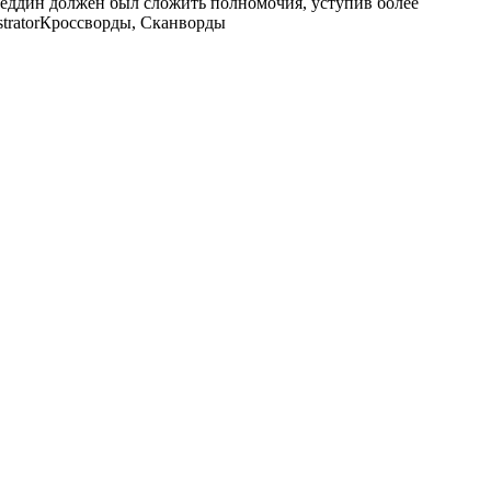
еддин должен был сложить полномочия, уступив более
trator
Кроссворды, Сканворды