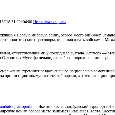
16T18:31:20+04:00
Нет комментариев
1263
еживших Первую мировую войну, особое место занимает Османс
вести политические переговоры, ни командовать войсками. Мех
твами, отсутствовавшими у последнего султана. Ататюрк — отец
в Салониках Мустафа ненавидел любых инородцев и иноверцев св
Кемаль-паша стремился создать сильное национально гомогенное
на организацию коммунистической партии, а затем санкциониров
ambulskij-aeroport.html
Чье имя носит стамбульский аэропорт
2015-
ировую войну, особое место занимает Османская Порта. Шестив