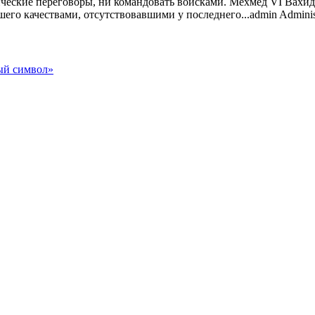
ческие переговоры, ни командовать войсками. Мехмед VI Вахид
шего качествами, отсутствовавшими у последнего...
admin
Adminis
ный символ»