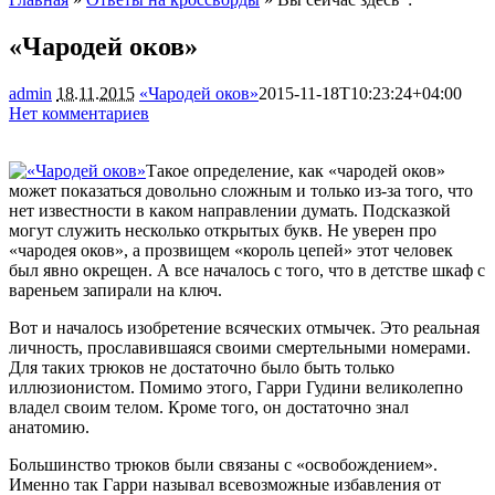
«Чародей оков»
admin
18.11.2015
«Чародей оков»
2015-11-18T10:23:24+04:00
Нет комментариев
1964
Такое определение, как «чародей оков»
может показаться довольно сложным и только из-за того, что
нет известности в каком направлении думать. Подсказкой
могут служить несколько открытых букв. Не уверен про
«чародея оков», а прозвищем «король цепей» этот человек
был явно окрещен. А все началось с
того, что в детстве шкаф с
вареньем запирали на ключ.
Вот и началось изобретение всяческих отмычек. Это реальная
личность, прославившаяся своими смертельными номерами.
Для таких трюков не достаточно было быть только
иллюзионистом. Помимо этого, Гарри Гудини великолепно
владел своим телом. Кроме того, он достаточно знал
анатомию.
Большинство трюков были связаны с «освобождением».
Именно так Гарри называл всевозможные избавления от