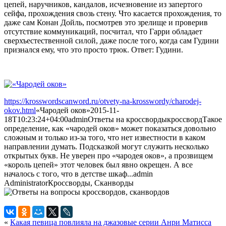
цепей, наручников, кандалов, исчезновение из запертого
сейфа, прохождения свозь стену. Что касается прохождения, то
даже сам Конан Дойль, посмотрев это зрелище и проверив
отсутствие коммуникаций, посчитал, что Гарри обладает
сверхъестественной силой, даже после того, когда сам Гудини
признался ему, что это просто трюк. Ответ: Гудини.
https://krosswordscanword.ru/otvety-na-krosswordy/charodej-
okov.html
«Чародей оков»
2015-11-
18T10:23:24+04:00
admin
Ответы на кроссворды
кроссворд
Такое
определение, как «чародей оков» может показаться довольно
сложным и только из-за того, что нет известности в каком
направлении думать. Подсказкой могут служить несколько
открытых букв. Не уверен про «чародея оков», а прозвищем
«король цепей» этот человек был явно окрещен. А все
началось с того, что в детстве шкаф...
admin
Administrator
Кроссворды, Сканворды
«
Какая певица повлияла на джазовые серии Анри Матисса