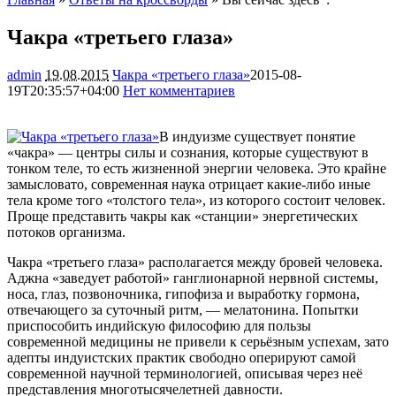
Чакра «третьего глаза»
admin
19.08.2015
Чакра «третьего глаза»
2015-08-
19T20:35:57+04:00
Нет комментариев
1038
В индуизме существует понятие
«чакра» — центры силы и сознания, которые существуют в
тонком теле, то есть жизненной энергии человека. Это крайне
замысловато, современная наука отрицает какие-либо иные
тела кроме того «толстого тела», из которого состоит человек.
Проще представить чакры как
«станции» энергетических
потоков организма.
Чакра «третьего глаза» располагается между бровей человека.
Аджна «заведует работой» ганглионарной нервной системы,
носа, глаз, позвоночника, гипофиза и выработку гормона,
отвечающего за суточный ритм, — мелатонина. Попытки
приспособить индийскую философию для пользы
современной медицины не привели к серьёзным успехам, зато
адепты индуистских практик свободно оперируют самой
современной научной терминологией, описывая через неё
представления многотысячелетней давности.