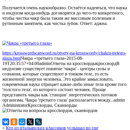
Получается очень наукообразно. Остаётся надеяться, что наука
и индуизм когда-нибудь договорятся до чего-то конкретного,
чтобы чистка чакр была таким же массовым полезным и
рутинным занятием, как чистка зубов. Ответ: аджна.
https://krosswordscanword.ru/otvety-na-krosswordy/chakra-tretego-
glaza.html
Чакра «третьего глаза»
2015-08-
19T20:35:57+04:00
admin
Ответы на кроссворды
кроссворд
В
индуизме существует понятие 'чакра' - центры силы и
сознания, которые существуют в тонком теле, то есть
жизненной энергии человека. Это крайне замысловато,
современная наука отрицает какие-либо иные тела кроме того
'толстого тела', из которого состоит человек. Проще
представить чакры как 'станции' энергетических потоков
организма. Чакра 'третьего глаза' располагается между...
admin
Administrator
Кроссворды, Сканворды
«
Кто из итальянских классиков услышал во сне