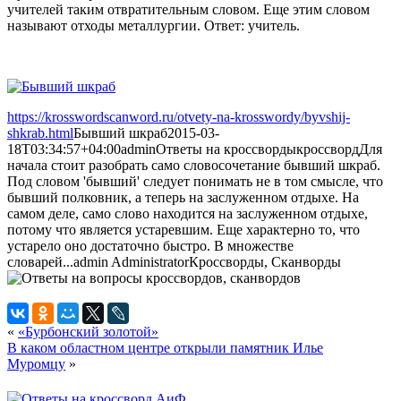
учителей таким отвратительным словом. Еще этим словом
называют отходы металлургии. Ответ: учитель.
https://krosswordscanword.ru/otvety-na-krosswordy/byvshij-
shkrab.html
Бывший шкраб
2015-03-
18T03:34:57+04:00
admin
Ответы на кроссворды
кроссворд
Для
начала стоит разобрать само словосочетание бывший шкраб.
Под словом 'бывший' следует понимать не в том смысле, что
бывший полковник, а теперь на заслуженном отдыхе. На
самом деле, само слово находится на заслуженном отдыхе,
потому что является устаревшим. Еще характерно то, что
устарело оно достаточно быстро. В множестве
словарей...
admin
Administrator
Кроссворды, Сканворды
«
«Бурбонский золотой»
В каком областном центре открыли памятник Илье
Муромцу
»