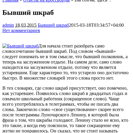
Бывший шкраб
admin
18.03.2015
Бывший шкраб
2015-03-18T03:34:57+04:00
Нет комментариев
1702
Для начала стоит разобрать само
словосочетание бывший шкраб. Под словом «бывший»
следует понимать не в том смысле, что бывший полковник, а
теперь на заслуженном отдыхе. На самом деле, само слово
находится на заслуженном отдыхе, потому что является
устаревшим. Еще характерно то, что устарело
оно достаточно
быстро. В множестве словарей этого слова просто нет.
В тех словарях, где слово шкраб присутствует, оно помечено,
как устаревшее. Появилось слово шкраб в двадцатых годах и
означало школьный работник (сокращенное слово). Чаще
всего употреблялось в телеграммах, чтобы не писать два
слова. Закончило слово «свое существование» скорее всего
после телеграммы Луночарского Ленину, в которой была
фраза о том, что шкрабы голодают. Ленину стало не ясно, кто
это такие, а когда ему пояснили, то такое сокращение ему
жутко не понравилось. Он сказал, что не стоит называть