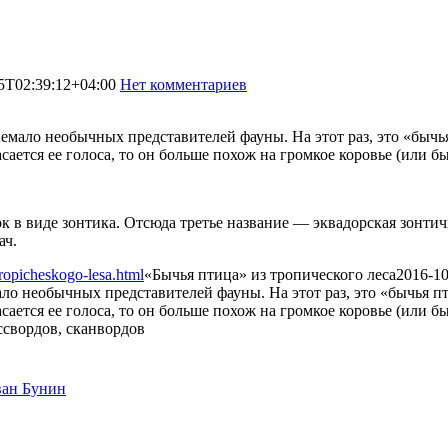
5T02:39:12+04:00
Нет комментариев
1846
мало необычных представителей фауны. На этот раз, это «бычья 
асается ее голоса, то он больше похож на громкое коровье (или б
ок в виде зонтика. Отсюда третье название — эквадорская зонти
ач.
ropicheskogo-lesa.html
«Бычья птица» из тропического леса
2016-10
о необычных представителей фауны. На этот раз, это «бычья пти
асается ее голоса, то он больше похож на громкое коровье (или бы
ван Бунин