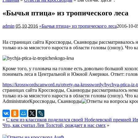
«Бычья птица» из тропического леса
admin
05.10.2016
«Бычья птица» из тропического леса
2016-10-0
На страницах сайта Кроссворды, Сканворды рассматривалось не
только из-за мясистого нароста в области головы (снизу). Что к
Кроме того, у головача на голове есть довольно большой хохол
понимать леса в Центральной и Южной Америки. Ответ: голов
https://krosswordscanword.ru/otvety-na-krosswordy/bychya-ptica-iz-t
страницах сайта Кроссворды, Сканворды рассматривалось немал
только из-за мясистого нароста в области головы (снизу). Что к
Administrator
Кроссворды, Сканворды
«
С кем из классиков поделился своей Нобелевской премией И
Что, как считал Лев Толстой, рождает в нас смех
»