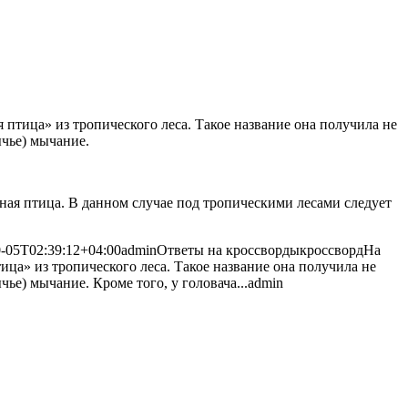
птица» из тропического леса. Такое название она получила не
ычье) мычание.
чная птица. В данном случае под тропическими лесами следует
-05T02:39:12+04:00
admin
Ответы на кроссворды
кроссворд
На
ца» из тропического леса. Такое название она получила не
чье) мычание. Кроме того, у головача...
admin