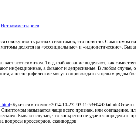
Нет комментариев
1947
ется совокупность разных симптомов, это понятно. Симптомом на
Симптомы делятся на «эссенциальные» и «идиопатические». Быва
ызывает этот симптом. Тогда заболевание выделяют, как самостоя
ют инфекционные, а бывают и депресивные. В любом случае, он
ния, а неспецифические могут сопровождаться целым рядом бол
.html
«Букет симптомов»
2014-10-23T03:11:53+04:00
admin
Ответы 
 Симптомом называется чаще всего признак, или совпадение, ил
ские». Бывают случаи, что конкретно не удается определить пр