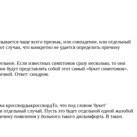
зывается чаще всего признак, или совпадение, или отдельный
ют случаи,
что конкретно не удается определить причину
тельное. Если известных симптомов сразу несколько, то они
и будут представлять собой этот самый «букет симптомов».
езней. Ответ: синдром.
на кроссворды
кроссворд
То, что под словом 'букет'
и отдельный случай. Пусть это будет отдельной одной жалобой
ичину появления у больного такого дискомфорта. В таких