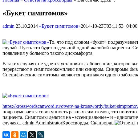
«Букет симптомов»
admin
23.10.2014
«Букет симптомов»
2014-10-23T03:11:53+04:00
То, что под словом «букет» подразумева
случай. Пусть это будет отдельной одной жалобой пациента. 
появления у больного такого дискомфорта.
В таких случаях не удается установить заболевание, которое в
перерастают в симптомокомплекс или синдром. Синдромы быва
Специфические симптомы являются признаком одного заболева
https://krosswordscanword.ru/otvety-na-krosswordy/buket-simptomov
подразумевается совокупность разных симптомов, это понятно.
пациента. Симптомы делятся на «эссенциальные» и «идиопатиче
случаях...
admin
Administrator
Кроссворды, Сканворды