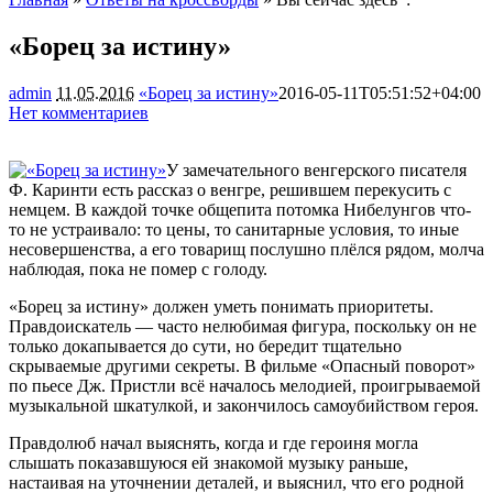
«Борец за истину»
admin
11.05.2016
«Борец за истину»
2016-05-11T05:51:52+04:00
Нет комментариев
1617
У замечательного венгерского писателя
Ф. Каринти есть рассказ о венгре, решившем перекусить с
немцем. В каждой точке общепита потомка Нибелунгов что-
то не устраивало: то цены, то санитарные условия, то иные
несовершенства, а его товарищ послушно плёлся рядом, молча
наблюдая, пока не
помер с голоду.
«Борец за истину» должен уметь понимать приоритеты.
Правдоискатель — часто нелюбимая фигура, поскольку он не
только докапывается до сути, но бередит тщательно
скрываемые другими секреты. В фильме «Опасный поворот»
по пьесе Дж. Пристли всё началось мелодией, проигрываемой
музыкальной шкатулкой, и закончилось самоубийством героя.
Правдолюб начал выяснять, когда и где героиня могла
слышать показавшуюся ей знакомой музыку раньше,
настаивая на уточнении деталей, и выяснил, что его родной