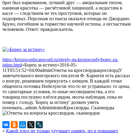
брат был наркоманом, лучший друг — аморальным типом,
наивная красотка — расчётливой хищницей, а недостача в
кассе — следствием не тех проступков, которые он
подозревал. Персонаж из пьесы оказался отнюдь не Джордано
Бруно, погибшим за торжество научной истины, а несчастным
человеком. Ответ: правдоискатель.
https://krosswordscanword.ru/otvety-na-krosswordy/borec-za-
istinu.html
«Борец за истину»
2016-05-
11T05:51:52+04:00
admin
Ответы на кроссворды
кроссворд
У
замечательного венгерского писателя Ф. Каринти есть рассказ
о венгре, решившем перекусить с немцем. В каждой точке
общепита потомка Нибелунгов что-то не устраивало: то цены,
то санитарные условия, то иные несовершенства, а его
товарищ послушно плёлся рядом, молча наблюдая, пока не
помер с голоду. 'Борец за истину' должен уметь
понимать...
admin
Administrator
Кроссворды, Сканворды
«
Какой плод не только улучшает память, но и повышает