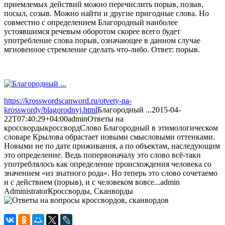
приемлемых действий можно перечислить порыв, позыв,
посыл, созыв. Можно найти и другие пригодные слова. Но
совместно с определением Благородный наиболее
устоявшимся речевым оборотом скорее всего будет
употребление слова порыв, означающее в данном случае
мгновенное стремление сделать что-либо. Ответ: порыв.
https://krosswordscanword.ru/otvety-na-
krosswordy/blagorodnyj.html
Благородный ...
2015-04-
22T07:40:29+04:00
admin
Ответы на
кроссворды
кроссворд
Слово Благородный в этимологическом
словаре Крылова обрастает новыми смысловыми оттенками.
Новыми не по дате приживания, а по объектам, наследующим
это определение. Ведь попервоначалу это слово всё-таки
употреблялось как определение происхождения человека со
значением «из знатного рода». Но теперь это слово сочетаемо
и с действием (порыв), и с человеком вовсе...
admin
Administrator
Кроссворды, Сканворды