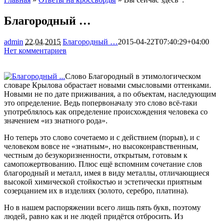
Благородный …
admin
22.04.2015
Благородный …
2015-04-22T07:40:29+04:00
Нет комментариев
1305
Слово Благородный в этимологическом
словаре Крылова обрастает новыми смысловыми оттенками.
Новыми не по дате приживания, а по объектам, наследующим
это определение. Ведь попервоначалу это слово всё-таки
употреблялось как определение происхождения человека со
значением «из знатного рода».
Но теперь это слово сочетаемо и с действием (порыв), и с
человеком вовсе не «знатным», но высоконравственным,
честным до безукоризненности, открытым, готовым к
самопожертвованию. Плюс ещё вспомним сочетание слов
благородный и металл, имея в виду металлы, отличающиеся
высокой химической стойкостью и эстетически приятным
созерцанием их в изделиях (золото, серебро, платина).
Но в нашем распоряжении всего лишь пять букв, поэтому
людей, равно как и не людей придётся отбросить. Из