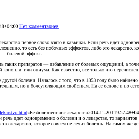
48+04:00
Нет комментариев
1910
карство первое слово взято в кавычки. Если речь идет одноврем
лезненно, то есть без побочных эффектов, либо это лекарство, к
е — болевой эффект.
ель таких препаратов — избавление от болевых ощущений, а то
 конопли, или опиума. Как известно, все только что перечислен
другой болезни. Началось с того, что в 1853 году было найдено
тельным, но и болеутоляющим свойствам. На ее основе и по се
lekarstvo.html
«Безболезненное» лекарство
2014-11-20T19:57:48+04
и речь идет одновременно о болезни и о лекарстве, то вариантов
то лекарство, которое совсем не лечит болезнь. На самом же деле