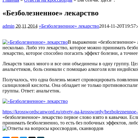
«Безболезненное» лекарство
admin
20.11.2014
«Безболезненное» лекарство
2014-11-20T19:57:
В выражении «безболезненное» ле
несколько. Либо это лекарство, которое можно принимать безбо
лекарство, которое способно погасить эффект болезни, а точне
Лекарств таких много и все они объединены в одну группу. Ц
анальгетиков, боль снимали с помощью алкоголя или индийской
Получалось, что одна болезнь может спровоцировать появление 
салициловой кислоты. Она обладает не только противовоспали
группы. Ответ: анальгетик.
https://krosswordscanword.ru/otvety-na-krosswordy/bezboleznennoe-
«безболезненное» лекарство первое слово взято в кавычки. Есл
принимать безболезненно, то есть без побочных эффектов, либо э