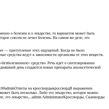
енно о болезни и о лекарстве, то вариантов может быть
оторое совсем не лечит
болезнь. На самом же деле, это
чнее — притупление этих ощущений. Когда не было
ные средства ведут к зависимости организма от этих веществ.
 «безболезненное» средство. Речь идет о синтезировании
годняшний день создаются новые препараты анальгетической
:00
admin
Ответы на кроссворды
кроссворд
В выражении
 может быть несколько. Либо это лекарство, которое можно
, это лекарство,...
admin
Administrator
Кроссворды, Сканворды