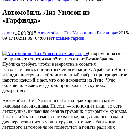
Автомобиль Лиз Уилсон из
«Гарфилда»
admin
17.09.2015
Автомобиль Лиз Уилсон из «Гарфилда»
2015-
09-17T02:11:39+04:00
Нет комментариев
1847
Современная сказка
не признаёт ковров-самолётов и скатертей-самобранок.
Публика требует, чтобы невероятные события
разворачивались в понятных ей декорациях. Арабский Восток
и Индия потеряли своё таинственный флёр, а про тридевятое
царство каждый знает, что оно находится
на Луне. Чудо
больше поражает, когда оно происходит в скучных
декорациях.
Автомобиль Лиз Уилсон из «Гарфилда» хорошо знаком
рядовым американцам. Ниссан — японский пикап, то есть
легковушка, выдающая себя за грузовик с открытым кузовом.
По-английски означает «прихватить», ведь пикапы создали
для перевозки очень малых грузов, которые в багажник
легкового автомобиля не поместятся, а гонять ради них