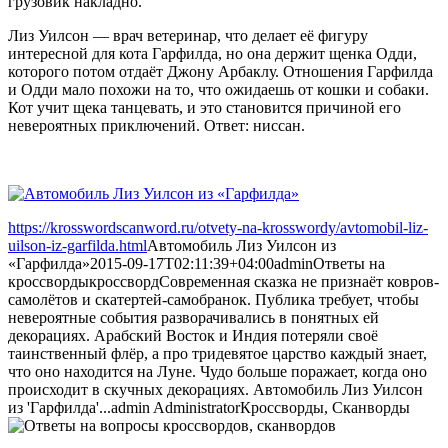
грузовик накладно.
Лиз Уилсон — врач ветеринар, что делает её фигуру
интересной для кота Гарфилда, но она держит щенка Одди,
которого потом отдаёт Джону Арбаклу. Отношения Гарфилда
и Одди мало похожи на то, что ожидаешь от кошки и собаки.
Кот учит щека танцевать, и это становится причиной его
невероятных приключений. Ответ: ниссан.
https://krosswordscanword.ru/otvety-na-krosswordy/avtomobil-liz-
uilson-iz-garfilda.html
Автомобиль Лиз Уилсон из
«Гарфилда»
2015-09-17T02:11:39+04:00
admin
Ответы на
кроссворды
кроссворд
Современная сказка не признаёт ковров-
самолётов и скатертей-самобранок. Публика требует, чтобы
невероятные события разворачивались в понятных ей
декорациях. Арабский Восток и Индия потеряли своё
таинственный флёр, а про тридевятое царство каждый знает,
что оно находится на Луне. Чудо больше поражает, когда оно
происходит в скучных декорациях. Автомобиль Лиз Уилсон
из 'Гарфилда'...
admin
Administrator
Кроссворды, Сканворды