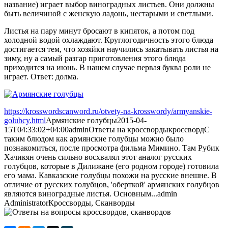
название) играет выбор виноградных листьев. Они должны
быть величиной с женскую ладонь, нестарыми и светлыми.
Листья на пару минут бросают в кипяток, а потом под
холодной водой охлаждают. Круглогодичность этого блюда
достигается тем, что хозяйки научились закатывать листья на
зиму, ну а самый разгар приготовления этого блюда
приходится на июнь. В нашем случае первая буква роли не
играет. Ответ: долма.
https://krosswordscanword.ru/otvety-na-krosswordy/armyanskie-
golubcy.html
Армянские голубцы
2015-04-
15T04:33:02+04:00
admin
Ответы на кроссворды
кроссворд
С
таким блюдом как армянские голубцы можно было
познакомиться, после просмотра фильма Мимино. Там Рубик
Хачикян очень сильно восхвалял этот аналог русских
голубцов, которые в Дилижане (его родном городе) готовила
его мама. Кавказские голубцы похожи на русские внешне. В
отличие от русских голубцов, 'оберткой' армянских голубцов
являются виноградные листья. Основным...
admin
Administrator
Кроссворды, Сканворды