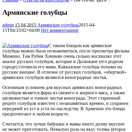
Армянские голубцы
admin
15.04.2015
Армянские голубцы
2015-04-
15T04:33:02+04:00
Нет комментариев
1709
С таким блюдом как армянские
голубцы можно было познакомиться, после просмотра фильма
Мимино. Там Рубик Хачикян очень сильно восхвалял этот
аналог русских голубцов, которые в Дилижане (его родном
городе) готовила его мама. Кавказские голубцы похожи на
русские внешне. В отличие от русских
голубцов, «оберткой»
армянских голубцов являются виноградные листья.
Основным условием для вкусных армянских виноградных
голубцов является фарш из свежего и жирного мяса, а также
шелковистые и тонкие листья винограда. Этот старинный
рецепт голубцов известен с незапамятных времен, и сохранен
передачей из уст в уста по наследству. В Армении это блюдо
предпочитают в любом возрасте.
Считается, что лучше бабушки и мамы никто долму вкуснее
не может приготовить. Немалую роль на вкус толмы (второе