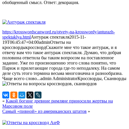
обобщенный смысл. Ответ: декорация.
https://krosswordscanword.ru/otvety-na-krosswordy/anturazh-
spektaklya.html
Антураж спектакля
2015-11-
19T06:45:47+04:00
admin
Ответы на
кроссворды
кроссворд
Скажите мне что такое антураж, и я
отвечу вам что такое антураж спектакля. Думаю, что добрая
половина ответила бы таким вопросом на поставленное
задание. Уже по произношению этого слова понятно, что
Париж и прилегающие города где-то неподалеку. На самом
деле суть этого термина весьма многозначна и разнообразна.
Чаще всего слово...
admin
Administrator
Кроссворды, Сканворды
«
Какой богине древние римляне приносили жертвы на
Марсовом поле
Самый «пивной» из американских штатов
»