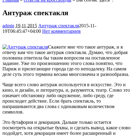
Антураж спектакля
admin
19.11.2015
Антураж спектакля
2015-11-
19T06:45:47+04:00
Нет комментариев
1866
Скажите мне что такое антураж, и я
отвечу вам что такое антураж спектакля. Думаю, что добрая
половина ответила бы таким вопросом на поставленное
задание. Уже по произношению этого слова понятно, что
Париж и прилегающие города где-то неподалеку. На самом
деле суть этого термина весьма многозначна
и разнообразна.
Чаще всего слово антураж используется в искусстве. Это и
кино, и дизайн, и литература, и, разумеется, театр. Слово это
означает обстановку либо окружение, либо среду, где
происходит действие. Если брать спектакль, то
напрашиваются два слова с одинаковым количеством
символов.
Это бутафория и декорация. Дальше только остается
посмотреть на открытые буквы, и сделать вывод, какое слово
подойдет, хотя декорация имеет более расширенный и