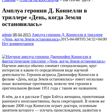
Амплуа героини Д. Коннелли в
триллере «День, когда Земля
остановилась»
admin
08.04.2015
Амплуа героини Д. Коннелли в триллере
«День, когда Земля остановилась»
2015-04-08T05:34:32+04:00
Нет комментариев
1520
Научное амплуа обычно означает специализацию, круг
интересов в каком-то определённом виде научной
деятельности. Героиня актрисы Дженнифер Коннелли в
фильме «День, когда Земля остановилась» имеет несколько
иные жизненные притязания, нежели чем героиня в
оригинальном фильме 1951 года с таким
же названием.
В нём, да и в рассказе Гэрри Бэйтса женщина, приютившая
раненного инопланетянина, была секретаршей. В новом же
фильме 2008 года Коннелли играет доктора, основным
занятием которого — изучать происхождения, развития и