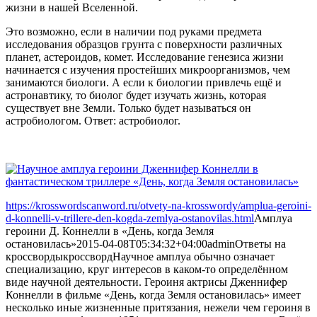
жизни в нашей Вселенной.
Это возможно, если в наличии под руками предмета
исследования образцов грунта с поверхности различных
планет, астероидов, комет. Исследование генезиса жизни
начинается с изучения простейших микроорганизмов, чем
занимаются биологи. А если к биологии привлечь ещё и
астронавтику, то биолог будет изучать жизнь, которая
существует вне Земли. Только будет называться он
астробиологом. Ответ: астробиолог.
https://krosswordscanword.ru/otvety-na-krosswordy/amplua-geroini-
d-konnelli-v-trillere-den-kogda-zemlya-ostanovilas.html
Амплуа
героини Д. Коннелли в «День, когда Земля
остановилась»
2015-04-08T05:34:32+04:00
admin
Ответы на
кроссворды
кроссворд
Научное амплуа обычно означает
специализацию, круг интересов в каком-то определённом
виде научной деятельности. Героиня актрисы Дженнифер
Коннелли в фильме «День, когда Земля остановилась» имеет
несколько иные жизненные притязания, нежели чем героиня в