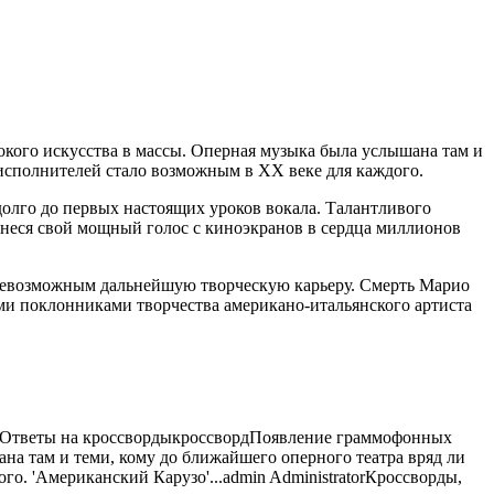
окого искусства в массы. Оперная музыка была услышана там и
 исполнителей стало
возможным в XX веке для каждого.
олго до первых настоящих уроков вокала. Талантливого
 неся свой мощный голос с киноэкранов в сердца миллионов
 невозможным дальнейшую творческую карьеру. Смерть Марио
ими поклонниками творчества американо-итальянского артиста
Ответы на кроссворды
кроссворд
Появление граммофонных
ана там и теми, кому до ближайшего оперного театра вряд ли
о. 'Американский Карузо'...
admin
Administrator
Кроссворды,