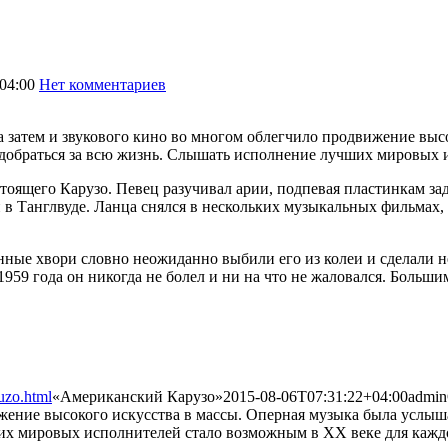
04:00
Нет комментариев
1428
 затем и звукового кино во многом облегчило продвижение выс
ы добраться за всю жизнь. Слышать исполнение лучших мировых
оящего Карузо. Певец разучивал арии, подпевая пластинкам зад
в Танглвуде. Ланца снялся в нескольких музыкальных фильмах,
нные хвори словно неожиданно выбили его из колеи и сделали
959 года он никогда не болел и ни на что не жаловался. Больш
uzo.html
«Американский Карузо»
2015-08-06T07:31:22+04:00
admin
ижение высокого искусства в массы. Оперная музыка была услыш
их мировых исполнителей стало возможным в XX веке для каждог