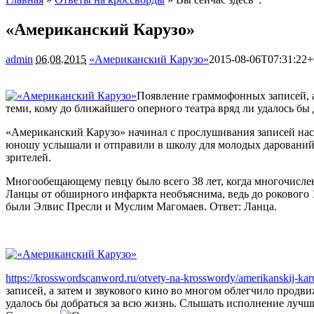
«Американский Карузо»
admin
06.08.2015
«Американский Карузо»
2015-08-06T07:31:22+
Появление граммофонных записей, а
теми, кому до ближайшего оперного театра вряд ли удалось б
«Американский Карузо» начинал с прослушивания записей наст
юношу услышали и отправили в школу для молодых дарований 
зрителей.
Многообещающему певцу было всего 38 лет, когда многочисле
Ланцы от обширного инфаркта необъяснима, ведь до рокового 1
были Элвис Пресли и Муслим Магомаев. Ответ: Ланца.
https://krosswordscanword.ru/otvety-na-krosswordy/amerikanskij-kar
записей, а затем и звукового кино во многом облегчило продв
удалось бы добраться за всю жизнь. Слышать исполнение лучш