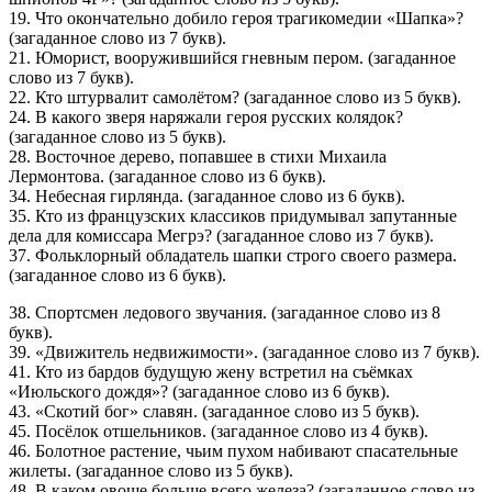
19. Что окончательно добило героя трагикомедии «Шапка»?
(загаданное слово из 7 букв).
21. Юморист, вооружившийся гневным пером. (загаданное
слово из 7 букв).
22. Кто штурвалит самолётом? (загаданное слово из 5 букв).
24. В какого зверя наряжали героя русских колядок?
(загаданное слово из 5 букв).
28. Восточное дерево, попавшее в стихи Михаила
Лермонтова. (загаданное слово из 6 букв).
34. Небесная гирлянда. (загаданное слово из 6 букв).
35. Кто из французских классиков придумывал запутанные
дела для комиссара Мегрэ? (загаданное слово из 7 букв).
37. Фольклорный обладатель шапки строго своего размера.
(загаданное слово из 6 букв).
38. Спортсмен ледового звучания. (загаданное слово из 8
букв).
39. «Движитель недвижимости». (загаданное слово из 7 букв).
41. Кто из бардов будущую жену встретил на съёмках
«Июльского дождя»? (загаданное слово из 6 букв).
43. «Скотий бог» славян. (загаданное слово из 5 букв).
45. Посёлок отшельников. (загаданное слово из 4 букв).
46. Болотное растение, чьим пухом набивают спасательные
жилеты. (загаданное слово из 5 букв).
48. В каком овоще больше всего железа? (загаданное слово из