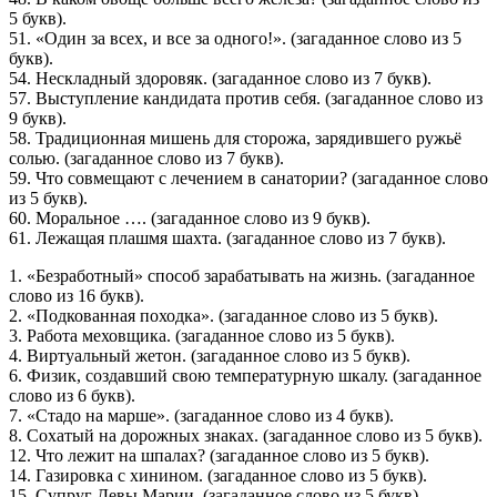
5 букв).
51. «Один за всех, и все за одного!». (загаданное слово из 5
букв).
54. Нескладный здоровяк. (загаданное слово из 7 букв).
57. Выступление кандидата против себя. (загаданное слово из
9 букв).
58. Традиционная мишень для сторожа, зарядившего ружьё
солью. (загаданное слово из 7 букв).
59. Что совмещают с лечением в санатории? (загаданное слово
из 5 букв).
60. Моральное …. (загаданное слово из 9 букв).
61. Лежащая плашмя шахта. (загаданное слово из 7 букв).
1. «Безработный» способ зарабатывать на жизнь. (загаданное
слово из 16 букв).
2. «Подкованная походка». (загаданное слово из 5 букв).
3. Работа меховщика. (загаданное слово из 5 букв).
4. Виртуальный жетон. (загаданное слово из 5 букв).
6. Физик, создавший свою температурную шкалу. (загаданное
слово из 6 букв).
7. «Стадо на марше». (загаданное слово из 4 букв).
8. Сохатый на дорожных знаках. (загаданное слово из 5 букв).
12. Что лежит на шпалах? (загаданное слово из 5 букв).
14. Газировка с хинином. (загаданное слово из 5 букв).
15. Супруг Девы Марии. (загаданное слово из 5 букв).