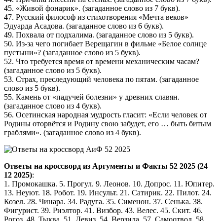
45. «Живой фонарик». (загаданное слово из 7 букв).
47. Русский философ из стихотворения «Мечта веков»
Эдуарда Асадова. (загаданное слово из 6 букв).
49. Похвала от подхалима. (загаданное слово из 5 букв).
50. Из-за чего погибает Верещагин в фильме «Белое солнце
пустыни»? (загаданное слово из 5 букв).
52. Что требуется время от времени механическим часам?
(загаданное слово из 5 букв).
53. Страх, преследующий человека по пятам. (загаданное
слово из 5 букв).
55. Камень от «падучей болезни» у древних славян.
(загаданное слово из 4 букв).
56. Осетинская народная мудрость гласит: «Если человек от
Родины оторвётся и Родину свою забудет, его … быть битым
граблями». (загаданное слово из 4 букв).
Ответы на кроссворд из Аргументы и Факты 52 2025 (24
12 2025)
:
1. Промокашка. 5. Прогул. 9. Леонов. 10. Допрос. 11. Юпитер.
13. Неуют. 18. Робот. 19. Инсульт. 21. Сатирик. 22. Пилот. 24.
Козел. 28. Чинара. 34. Радуга. 35. Сименон. 37. Сенька. 38.
Фигурист. 39. Риэлтор. 41. Визбор. 43. Велес. 45. Скит. 46.
Рогоз. 48. Тыква. 51. Девиз. 54. Верзила. 57. Самоотвод. 58.