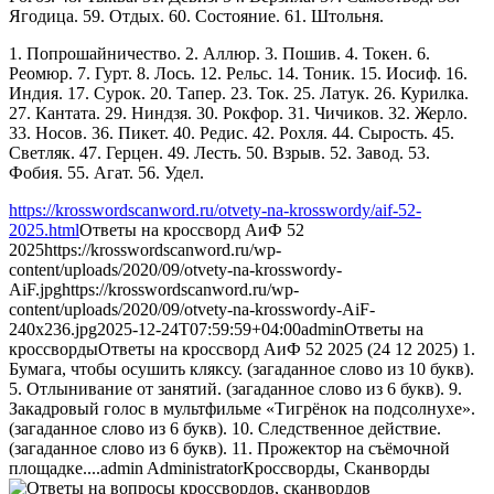
Ягодица. 59. Отдых. 60. Состояние. 61. Штольня.
1. Попрошайничество. 2. Аллюр. 3. Пошив. 4. Токен. 6.
Реомюр. 7. Гурт. 8. Лось. 12. Рельс. 14. Тоник. 15. Иосиф. 16.
Индия. 17. Сурок. 20. Тапер. 23. Ток. 25. Латук. 26. Курилка.
27. Кантата. 29. Ниндзя. 30. Рокфор. 31. Чичиков. 32. Жерло.
33. Носов. 36. Пикет. 40. Редис. 42. Рохля. 44. Сырость. 45.
Светляк. 47. Герцен. 49. Лесть. 50. Взрыв. 52. Завод. 53.
Фобия. 55. Агат. 56. Удел.
https://krosswordscanword.ru/otvety-na-krosswordy/aif-52-
2025.html
Ответы на кроссворд АиФ 52
2025
https://krosswordscanword.ru/wp-
content/uploads/2020/09/otvety-na-krosswordy-
AiF.jpg
https://krosswordscanword.ru/wp-
content/uploads/2020/09/otvety-na-krosswordy-AiF-
240x236.jpg
2025-12-24T07:59:59+04:00
admin
Ответы на
кроссворды
Ответы на кроссворд АиФ 52 2025 (24 12 2025) 1.
Бумага, чтобы осушить кляксу. (загаданное слово из 10 букв).
5. Отлынивание от занятий. (загаданное слово из 6 букв). 9.
Закадровый голос в мультфильме «Тигрёнок на подсолнухе».
(загаданное слово из 6 букв). 10. Следственное действие.
(загаданное слово из 6 букв). 11. Прожектор на съёмочной
площадке....
admin
Administrator
Кроссворды, Сканворды