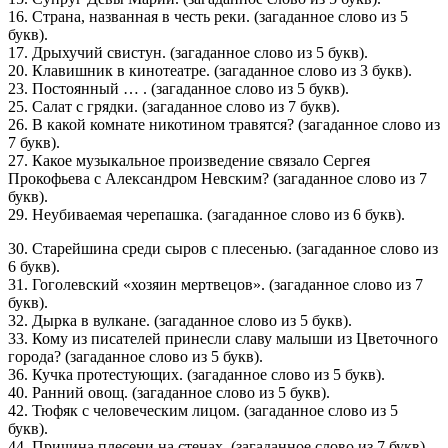
16. Страна, названная в честь реки. (загаданное слово из 5
букв).
17. Дрыхучий свистун. (загаданное слово из 5 букв).
20. Клавишник в кинотеатре. (загаданное слово из 3 букв).
23. Постоянный … . (загаданное слово из 5 букв).
25. Салат с грядки. (загаданное слово из 7 букв).
26. В какой комнате никотином травятся? (загаданное слово из
7 букв).
27. Какое музыкальное произведение связало Сергея
Прокофьева с Александром Невским? (загаданное слово из 7
букв).
29. Неубиваемая черепашка. (загаданное слово из 6 букв).
30. Старейшина среди сыров с плесенью. (загаданное слово из
6 букв).
31. Гоголевский «хозяин мертвецов». (загаданное слово из 7
букв).
32. Дырка в вулкане. (загаданное слово из 5 букв).
33. Кому из писателей принесли славу малыши из Цветочного
города? (загаданное слово из 5 букв).
36. Кучка протестующих. (загаданное слово из 5 букв).
40. Ранний овощ. (загаданное слово из 5 букв).
42. Тюфяк с человеческим лицом. (загаданное слово из 5
букв).
44. Причина плесени на стенах. (загаданное слово из 7 букв).